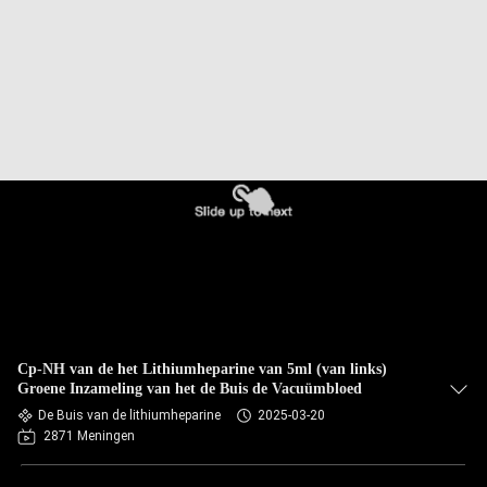
CONTACTEER
ONS
VERZOEK
OM
EEN
CITAAT
SITEMAP
PRIVACY
Cp-NH van de het Lithiumheparine van 5ml (van links)
POLICY
Groene Inzameling van het de Buis de Vacuümbloed
De Buis van de lithiumheparine
2025-03-20
2871 Meningen