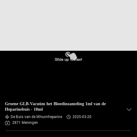
CONTACTEER
ONS
VERZOEK
OM
EEN
CITAAT
SITEMAP
PRIVACY
Groene GLB-Vacuüm het Bloedinzameling 1ml van de
POLICY
Heparinebuis - 10ml
De Buis van de lithiumheparine
2025-03-20
2871 Meningen