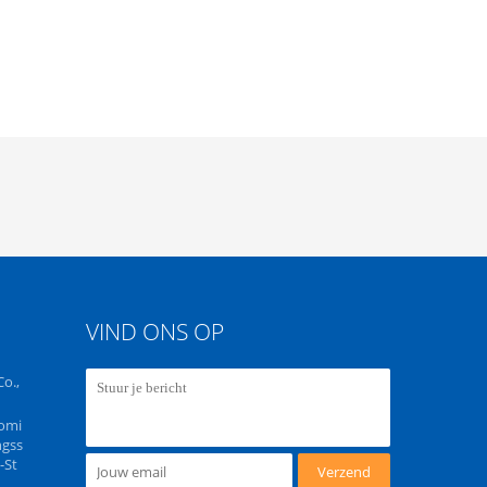
VIND ONS OP
o.,
omi
ngss
-St
Verzend