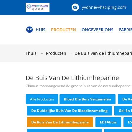
yvonne@hzciping.com
HUIS
PRODUCTEN
ONGEVEER ONS
FABRI
Thuis
Producten
De Buis van de lithiumhepar
De Buis Van De Lithiumheparine
China is toonaangevend de groene buis van de natriumheparine
Alle Producten
Bloed Die Buis Verzamelen
De V
De Duidelijke Buis Van De Bloedinzameling
Gel En 
De Buis Van De Lithiumheparine
EDTAbuis
ES