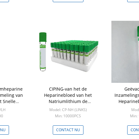
iumheparine
CIPING-van het de
Geëvac
ameling van
Heparinebloed van het
Inzameling
t Snelle
Natriumlithium de
Heparineb
ochemische
Buisvacuüm 1 - 10ml
Bepalin
/LH
Model: CP-NH (LINKS)
Mode
acuüm
Chem
00
Min: 10000PCS
Min:
 NU
CONTACT NU
CON