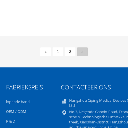
«
1
2
3
FABRIEKSREIS
CONTACTEER ONS
Hangzhou Ciping Medical Devices C
lopende band
Ltd
OEM / ODM
No.3, Negende Gaoxin-Road, Econ
sche & Technologische Ontwikkeli
R & D
treek, Xiaoshan-District, Hangzhou
ad, Zhejiang-provincie, China