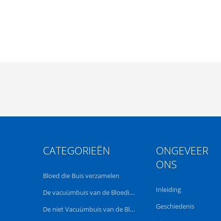
CATEGORIEËN
ONGEVEER
ONS
Bloed die Buis verzamelen
Inleiding
De vacuümbuis van de Bloedinzameling
Geschiedenis
De niet Vacuümbuis van de Bloedinzameling