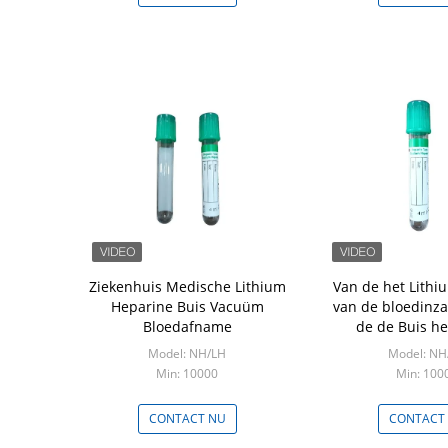
Ziekenhuis Medische Lithium
Van de het Lith
Heparine Buis Vacuüm
van de bloedinz
Bloedafname
de de Buis he
Noodsituatie Bi
Model: NH/LH
Model: NH
Testende V
Min: 10000
Min: 100
CONTACT NU
CONTACT