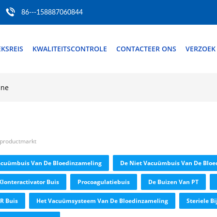
86---158887060844
EKSREIS
KWALITEITSCONTROLE
CONTACTEER ONS
VERZOEK
ine
 productmarkt
acuümbuis Van De Bloedinzameling
De Niet Vacuümbuis Van De Bloe
Klonteractivator Buis
Procoagulatiebuis
De Buizen Van PT
R Buis
Het Vacuümsysteem Van De Bloedinzameling
Steriele 