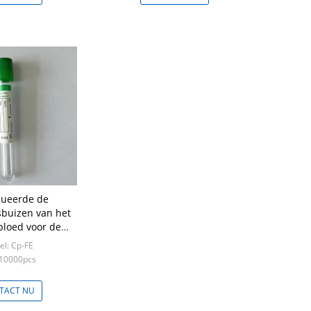
ueerde de
sbuizen van het
loed voor de
gen van het
l: Cp-FE
ieplasma
 10000pcs
TACT NU