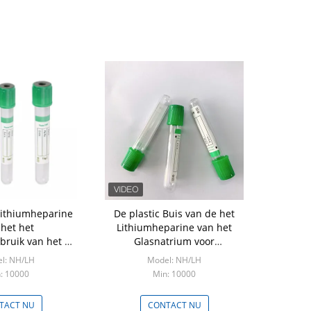
Lithiumheparine
De plastic Buis van de het
 het het
Lithiumheparine van het
bruik van het de
Glasnatrium voor
isch Bloed de
Vacuümbloedinzameling
l: NH/LH
Model: NH/LH
 Plastic Natrium
: 10000
Min: 10000
TACT NU
CONTACT NU