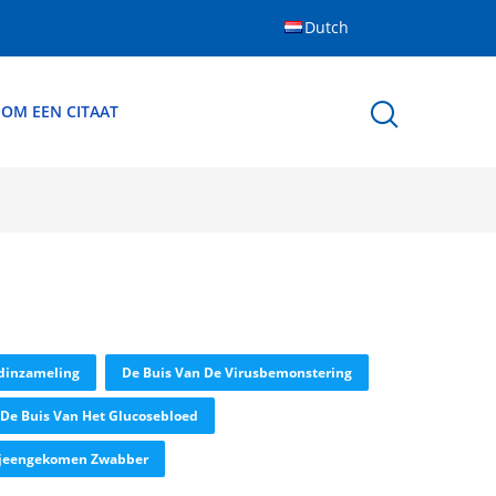
Dutch
 OM EEN CITAAT
dinzameling
De Buis Van De Virusbemonstering
De Buis Van Het Glucosebloed
Bijeengekomen Zwabber