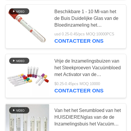
Beschikbare 1 - 10 Ml-van het
38
de Buis Duidelijke Glas van de
Bloedinzameling het
Procoagulatiebuis
HUISDIEREN Plastic Injectie
usd 0.25-0.45/pcs MOQ:10000PCS
CONTACTEER ONS
Vrije de Inzamelingsbuizen van
het Steekproeven Vacuümbloed
met Activator van de
45
Stollingsmiddelenklonter
$0.25-0.45pcs MOQ:10000
CONTACTEER ONS
De Buizen van PT
Van het het Serumbloed van het
HUISDIERENglas van de de
Inzamelingsbuis het Vacuüm
Medische Wegwerpproduct