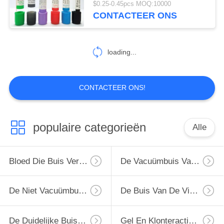
$0.25-0.45pcs MOQ:10000
CONTACTEER ONS
46
De Buis van het
loading...
glucosebloed
CONTACTEER ONS!
49
populaire categorieën
Alle
De Buis van de
lithiumheparine
Bloed Die Buis Verzamelen
De Vacuümbuis Van De Bloedinzameling
De Niet Vacuümbuis Van De Bloedinzameling
De Buis Van De Virusbemonstering
De Duidelijke Buis Van De Bloedinzameling
Gel En Klonteractivator Buis