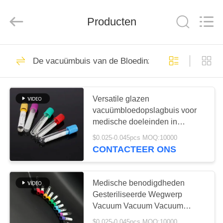
Hangzhou
Ciping
Medical
Devices
Producten
Co.,
Ltd.
All
Rights
HUIS
Reserved.
71
De vacuümbuis van de Bloedinzameling
Bloed die Buis
PRODUCTEN
verzamelen
Versatile glazen
vacuümbloedopslagbuis voor
ONGEVEER
medische doeleinden in
ONS
verschillende maten
$0.025-0.045pcs MOQ:10000
CONTACTEER ONS
52
FABRIEKSREIS
De vacuümbuis van
Medische benodigdheden
KWALITEITSCONTROLE
Gesteriliseerde Wegwerp
de Bloedinzameling
Vacuum Vacuum Vacuum
Vacuum Vacuum Vacuum
$0.025-0.045pcs MOQ:10000