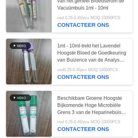
van het geheel Bloedserum de
Vacuümbuis 1ml - 10ml
usd 0.25-0.45/pcs MOQ:10000PCS
41
CONTACTEER ONS
De duidelijke Buis
van de
1ml - 10ml-trekt het Lavendel
Hoogste Bloed de Goedkeuring
Bloedinzameling
van Buizence van de Analyse
van de Bloedcel
usd0.25-0.45pcs MOQ:10000PCS
CONTACTEER ONS
50
Gel en
Beschikbare Groene Hoogste
Bijkomende Hoge Microbiële
Klonteractivator
Grens 3 van de Heparinebuis
17IU/Ml - 10ml
Buis
usd 0.25-0.45/pcs MOQ:10000PCS
CONTACTEER ONS