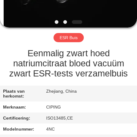
CONTACTEER
ONS
VERZOEK
ESR Buis
OM
EEN
Eenmalig zwart hoed
CITAAT
natriumcitraat bloed vacuüm
zwart ESR-tests verzamelbuis
SITEMAP
Plaats van
Zhejiang, China
herkomst:
PRIVACY
Merknaam:
CIPING
POLICY
Certificering:
ISO13485,CE
Modelnummer:
4NC