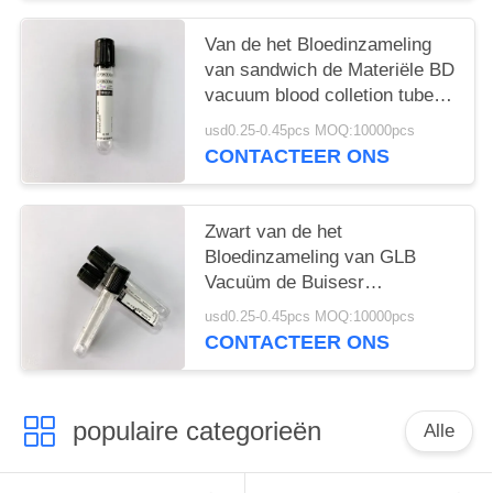
Van de het Bloedinzameling
van sandwich de Materiële BD
vacuum blood colletion tube
Buizen 1ML - 6ML
usd0.25-0.45pcs MOQ:10000pcs
CONTACTEER ONS
Zwart van de het
Bloedinzameling van GLB
Vacuüm de Buisesr
Dynamisch Bloed
usd0.25-0.45pcs MOQ:10000pcs
Sedmenation
CONTACTEER ONS
populaire categorieën
Alle