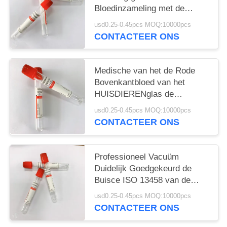
Bloedinzameling met de
Vlindernaald van de
usd0.25-0.45pcs MOQ:10000pcs
Bloedinzameling
CONTACTEER ONS
Medische van het de Rode
Bovenkantbloed van het
HUISDIERENglas de
Inzamelingsbuizen Geen
usd0.25-0.45pcs MOQ:10000pcs
Bijkomende 1ML-10ML
CONTACTEER ONS
Professioneel Vacuüm
Duidelijk Goedgekeurd de
Buisce ISO 13458 van de
Bloedinzameling
usd0.25-0.45pcs MOQ:10000pcs
CONTACTEER ONS