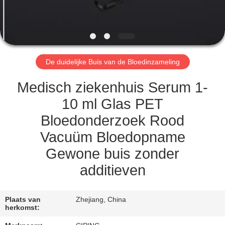
CONTACTEER
ONS
VERZOEK
De duidelijke Buis van de Bloedinzameling
OM
EEN
Medisch ziekenhuis Serum 1-
CITAAT
10 ml Glas PET
Bloedonderzoek Rood
SITEMAP
Vacuüm Bloedopname
Gewone buis zonder
PRIVACY
additieven
POLICY
Plaats van
Zhejiang, China
herkomst: