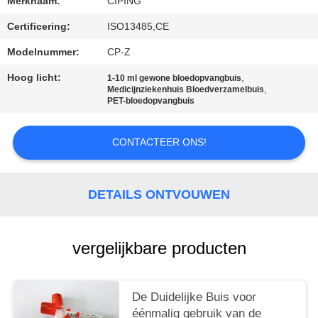
Merknaam:
CIPING
Certificering:
ISO13485,CE
Modelnummer:
CP-Z
Hoog licht:
,
1-10 ml gewone bloedopvangbuis
,
Medicijnziekenhuis Bloedverzamelbuis
PET-bloedopvangbuis
CONTACTEER ONS!
DETAILS ONTVOUWEN
vergelijkbare producten
De Duidelijke Buis voor
éénmalig gebruik van de