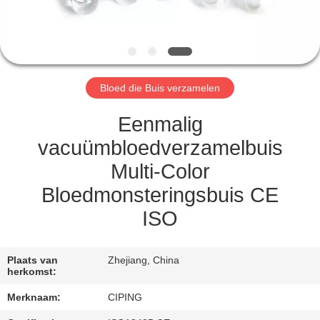
CONTACTEER
ONS
VERZOEK
Bloed die Buis verzamelen
OM
EEN
Eenmalig
CITAAT
vacuümbloedverzamelbuis
Multi-Color
SITEMAP
Bloedmonsteringsbuis CE
ISO
PRIVACY
POLICY
Plaats van
Zhejiang, China
herkomst:
Merknaam:
CIPING