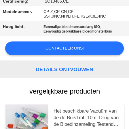
Certificering:
ISO13485,CE
Modelnummer:
CP-Z,CP-CN,CP-
SST,9NC,NH/LH,FE,K2E/K3E,4NC
Hoog licht:
,
Eenmalige bloedmonsterslang ISO
Eenvoudig gebruikbare bloedmonsterbuis
CONTACTEER ONS!
DETAILS ONTVOUWEN
vergelijkbare producten
Het beschikbare Vacuüm van
de de Buis1ml -10ml Drug van
de Bloedinzameling Testende