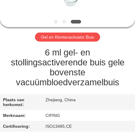
CONTACTEER
ONS
VERZOEK
Gel en Klonteractivator Buis
OM
EEN
6 ml gel- en
CITAAT
stollingsactiverende buis gele
bovenste
SITEMAP
vacuümbloedverzamelbuis
PRIVACY
Plaats van
Zhejiang, China
herkomst:
POLICY
Merknaam:
CIPING
Certificering:
ISO13485,CE