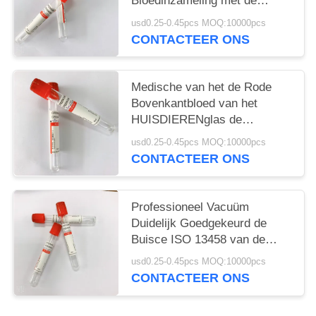
Bloedinzameling met de
Vlindernaald van de
usd0.25-0.45pcs MOQ:10000pcs
Bloedinzameling
CONTACTEER ONS
Medische van het de Rode
Bovenkantbloed van het
HUISDIERENglas de
Inzamelingsbuizen Geen
usd0.25-0.45pcs MOQ:10000pcs
Bijkomende 1ML-10ML
CONTACTEER ONS
Professioneel Vacuüm
Duidelijk Goedgekeurd de
Buisce ISO 13458 van de
Bloedinzameling
usd0.25-0.45pcs MOQ:10000pcs
CONTACTEER ONS