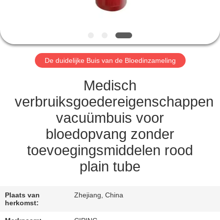
CONTACTEER
ONS
VERZOEK
De duidelijke Buis van de Bloedinzameling
OM
EEN
Medisch
CITAAT
verbruiksgoedereigenschappen
vacuümbuis voor
SITEMAP
bloedopvang zonder
toevoegingsmiddelen rood
PRIVACY
plain tube
POLICY
Plaats van
Zhejiang, China
herkomst: