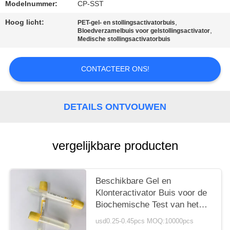
Modelnummer:
CP-SST
Hoog licht:
,
PET-gel- en stollingsactivatorbuis
,
Bloedverzamelbuis voor gelstollingsactivator
Medische stollingsactivatorbuis
CONTACTEER ONS!
DETAILS ONTVOUWEN
vergelijkbare producten
Beschikbare Gel en
Klonteractivator Buis voor de
Biochemische Test van het
Noodsituatieserum
usd0.25-0.45pcs MOQ:10000pcs