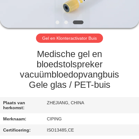
CONTACTEER
ONS
VERZOEK
Gel en Klonteractivator Buis
OM
EEN
Medische gel en
CITAAT
bloedstolspreker
vacuümbloedopvangbuis
SITEMAP
Gele glas / PET-buis
PRIVACY
Plaats van
ZHEJIANG, CHINA
herkomst:
POLICY
Merknaam:
CIPING
Certificering:
ISO13485,CE