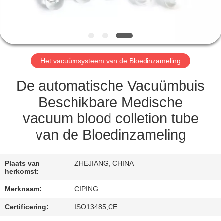
CONTACTEER
ONS
VERZOEK
Het vacuümsysteem van de Bloedinzameling
OM
EEN
De automatische Vacuümbuis
CITAAT
Beschikbare Medische
vacuum blood colletion tube
SITEMAP
van de Bloedinzameling
PRIVACY
Plaats van
ZHEJIANG, CHINA
herkomst:
POLICY
Merknaam:
CIPING
Certificering:
ISO13485,CE