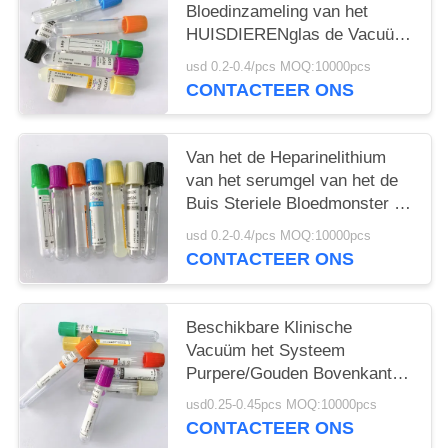
Bloedinzameling van het
HUISDIERENglas de Vacuüm
van het het Systeemserum
usd 0.2-0.4/pcs MOQ:10000pcs
Separator 1-6ml
CONTACTEER ONS
Van het de Heparinelithium
van het serumgel van het de
Buis Steriele Bloedmonster de
Inzamelingsbuizen
usd 0.2-0.4/pcs MOQ:10000pcs
CONTACTEER ONS
Beschikbare Klinische
Vacuüm het Systeem
Purpere/Gouden Bovenkant
van de Bloedinzameling
usd0.25-0.45pcs MOQ:10000pcs
CONTACTEER ONS