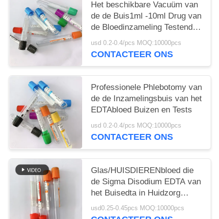
Het beschikbare Vacuüm van
de de Buis1ml -10ml Drug van
de Bloedinzameling Testende
Gebruik
usd 0.2-0.4/pcs MOQ:10000pcs
CONTACTEER ONS
Professionele Phlebotomy van
de de Inzamelingsbuis van het
EDTAbloed Buizen en Tests
usd 0.2-0.4/pcs MOQ:10000pcs
CONTACTEER ONS
Glas/HUISDIERENbloed die
de Sigma Disodium EDTA van
het Buisedta in Huidzorg
verzamelen
usd0.25-0.45pcs MOQ:10000pcs