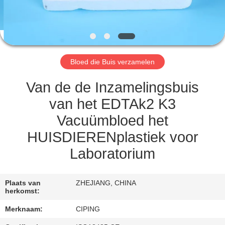
CONTACTEER
ONS
VERZOEK
Bloed die Buis verzamelen
OM
EEN
Van de de Inzamelingsbuis
CITAAT
van het EDTAk2 K3
Vacuümbloed het
SITEMAP
HUISDIERENplastiek voor
Laboratorium
PRIVACY
POLICY
Plaats van
ZHEJIANG, CHINA
herkomst:
Merknaam:
CIPING