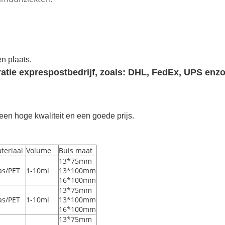
n plaats.
atie
exprespostbedrijf, zoals: DHL, FedEx, UPS enz
een hoge kwaliteit en een goede prijs.
teriaal
Volume
Buis maat
13*75mm
as/PET
1-10ml
13*100mm
16*100mm
13*75mm
as/PET
1-10ml
13*100mm
16*100mm
13*75mm