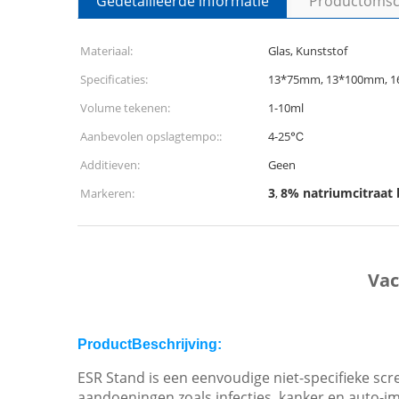
Gedetailleerde informatie
Productomsch
Materiaal:
Glas, Kunststof
Specificaties:
13*75mm, 13*100mm, 
Volume tekenen:
1-10ml
Aanbevolen opslagtempo::
4-25℃
Additieven:
Geen
3
8% natriumcitraat
Markeren:
,
Vac
Product
Beschrijving:
ESR Stand is een eenvoudige niet-specifieke sc
aandoeningen zoals infecties, kanker en auto-