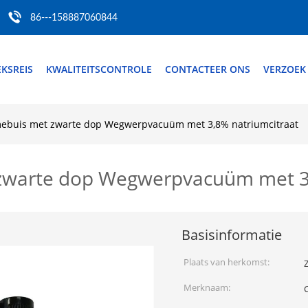
86---158887060844
EKSREIS
KWALITEITSCONTROLE
CONTACTEER ONS
VERZOEK
ebuis met zwarte dop Wegwerpvacuüm met 3,8% natriumcitraat
zwarte dop Wegwerpvacuüm met 3,
Basisinformatie
Plaats van herkomst:
Z
Merknaam: