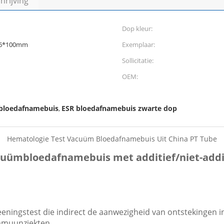
rijving
Dop kleur:
16*100mm
Exemplaar:
Sollicitatie:
OEM:
 bloedafnamebuis
ESR bloedafnamebuis zwarte dop
,
Hematologie Test Vacuüm Bloedafnamebuis Uit China PT Tube
uümbloedafnamebuis met additief/niet-addi
reeningstest die indirect de aanwezigheid van ontstekingen
immuunziekten.