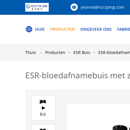
yvonne@hzciping.com
HUIS
PRODUCTEN
ONGEVEER ONS
FABRI
Thuis
Producten
ESR Buis
ESR-bloedafnam
ESR-bloedafnamebuis met 