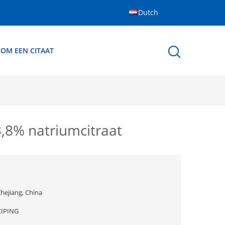
Dutch
 OM EEN CITAAT
8% natriumcitraat
hejiang, China
CIPING