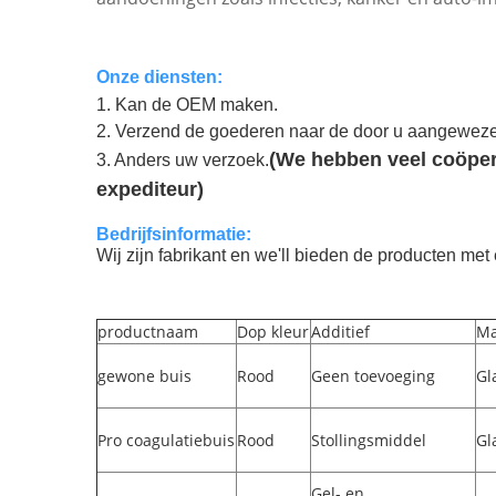
Onze diensten:
1. Kan de OEM maken.
2. Verzend de goederen naar de door u aangeweze
(
We hebben veel coöper
3. Anders uw verzoek.
expediteur)
Bedrijfsinformatie:
Wij zijn fabrikant en w
e'll bieden de producten met 
productnaam
Dop kleur
Additief
Ma
gewone buis
Rood
Geen toevoeging
Gl
Pro coagulatiebuis
Rood
Stollingsmiddel
Gl
Gel- en