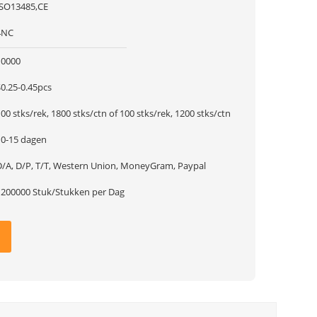
ISO13485,CE
4NC
10000
$0.25-0.45pcs
00 stks/rek, 1800 stks/ctn of 100 stks/rek, 1200 stks/ctn
10-15 dagen
D/A, D/P, T/T, Western Union, MoneyGram, Paypal
1200000 Stuk/Stukken per Dag