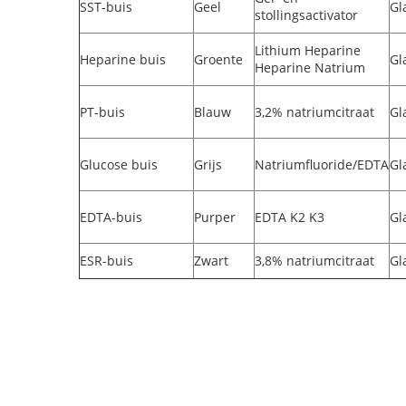
SST-buis
Geel
Gl
stollingsactivator
Lithium Heparine
Heparine buis
Groente
Gl
Heparine Natrium
PT-buis
Blauw
3,2% natriumcitraat
Gl
Glucose buis
Grijs
Natriumfluoride/EDTA
Gl
EDTA-buis
Purper
EDTA K2 K3
Gl
ESR-buis
Zwart
3,8% natriumcitraat
Gl