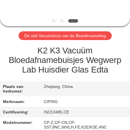
CONTACTEER
ONS
VERZOEK
De niet Vacuümbuis van de Bloedinzameling
OM
EEN
K2 K3 Vacuüm
CITAAT
Bloedafnamebuisjes Wegwerp
Lab Huisdier Glas Edta
SITEMAP
Plaats van
Zhejiang, China
herkomst:
PRIVACY
Merknaam:
CIPING
POLICY
Certificering:
ISO13485,CE
Modelnummer:
CP-Z,CP-CN,CP-
SST,9NC,NH/LH,FE,K2E/K3E,4NC