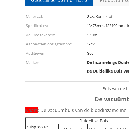
Gedetailleerde informatie
Productomsch
Materiaal:
Glas, Kunststof
Specificaties:
13*75mm, 13*100mm, 
Volume tekenen:
1-10ml
Aanbevolen opslagtempo::
4-25℃
Additieven:
Geen
De Inzamelings Duide
Markeren:
De Duidelijke Buis v
Buis van de h
De vacuümbu
Naam
: De vacuümbuis van de bloedinzameling
Duidelijke Buis
Buisgrootte