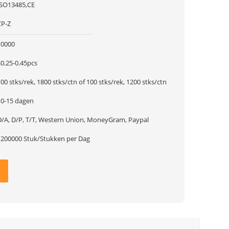
ISO13485,CE
CP-Z
10000
$0.25-0.45pcs
00 stks/rek, 1800 stks/ctn of 100 stks/rek, 1200 stks/ctn
10-15 dagen
D/A, D/P, T/T, Western Union, MoneyGram, Paypal
1200000 Stuk/Stukken per Dag