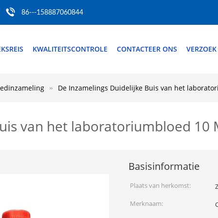
86---158887060844
EKSREIS
KWALITEITSCONTROLE
CONTACTEER ONS
VERZOEK
loedinzameling
De Inzamelings Duidelijke Buis van het laborat
Buis van het laboratoriumbloed 10
Basisinformatie
Plaats van herkomst:
Z
Merknaam: