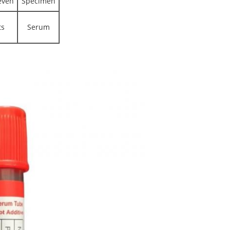
even
Specimen
ts
Serum