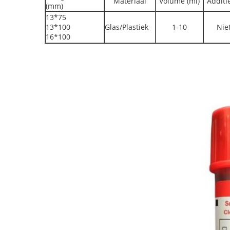
Materiaal
Volume (ml)
Additi
(mm)
13*75
13*100
Glas/Plastiek
1-10
Nie
16*100