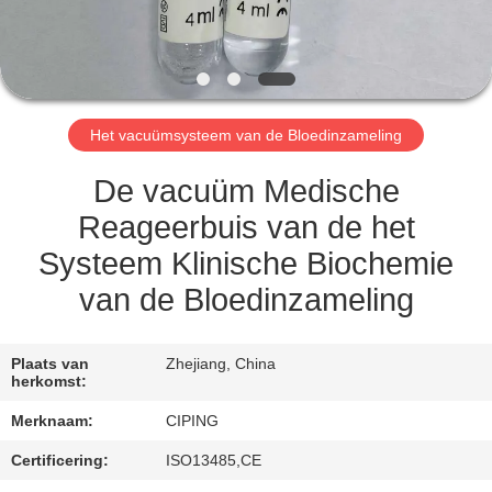
CONTACTEER
ONS
VERZOEK
Het vacuümsysteem van de Bloedinzameling
OM
EEN
De vacuüm Medische
CITAAT
Reageerbuis van de het
Systeem Klinische Biochemie
SITEMAP
van de Bloedinzameling
PRIVACY
Plaats van
Zhejiang, China
herkomst:
POLICY
Merknaam:
CIPING
Certificering:
ISO13485,CE