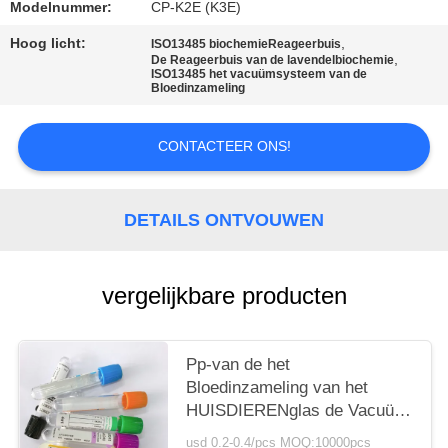
Modelnummer:
CP-K2E (K3E)
Hoog licht:
,
ISO13485 biochemieReageerbuis
,
De Reageerbuis van de lavendelbiochemie
ISO13485 het vacuümsysteem van de
Bloedinzameling
CONTACTEER ONS!
DETAILS ONTVOUWEN
vergelijkbare producten
Pp-van de het
Bloedinzameling van het
HUISDIERENglas de Vacuüm
van het het Systeemserum
usd 0.2-0.4/pcs MOQ:10000pcs