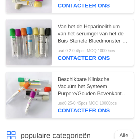
Separator 1-6ml
CONTACTEER ONS
Van het de Heparinelithium
van het serumgel van het de
Buis Steriele Bloedmonster de
Inzamelingsbuizen
usd 0.2-0.4/pcs MOQ:10000pcs
CONTACTEER ONS
Beschikbare Klinische
Vacuüm het Systeem
Purpere/Gouden Bovenkant
van de Bloedinzameling
usd0.25-0.45pcs MOQ:10000pcs
CONTACTEER ONS
populaire categorieën
Alle