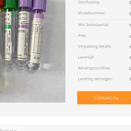
Certificering:
Modelnummer:
Min. bestelaantal:
Prijs:
u
Verpakking Details:
Levertijd:
Betalingscondities:
Levering vermogen:
Contact nu