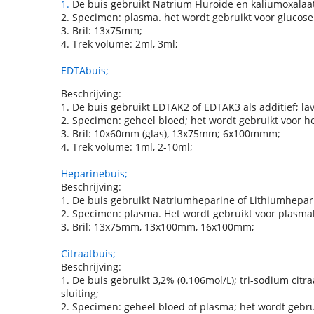
1.
De buis gebruikt Natrium Fluroide en kaliumoxalaat a
2. Specimen: plasma. het wordt gebruikt voor glucos
3. Bril: 13x75mm;
4. Trek volume: 2ml, 3ml;
EDTAbuis;
Beschrijving:
1. De buis gebruikt EDTAK2 of EDTAK3 als additief; lav
2. Specimen: geheel bloed; het wordt gebruikt voor 
3. Bril: 10x60mm (glas), 13x75mm; 6x100mmm;
4. Trek volume: 1ml, 2-10ml;
Heparinebuis;
Beschrijving:
1. De buis gebruikt Natriumheparine of Lithiumhepari
2. Specimen: plasma. Het wordt gebruikt voor plasma
3. Bril: 13x75mm, 13x100mm, 16x100mm;
Citraatbuis;
Beschrijving:
1. De buis gebruikt 3,2% (0.106mol/L); tri-sodium citra
sluiting;
2. Specimen: geheel bloed of plasma; het wordt gebrui