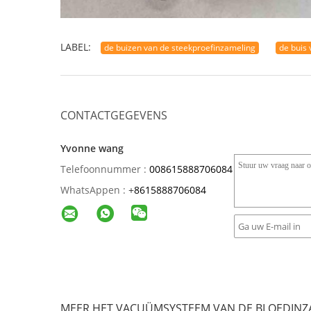
LABEL:
de buizen van de steekproefinzameling
de buis
CONTACTGEGEVENS
Yvonne wang
Telefoonnummer :
008615888706084
WhatsAppen :
+
8615888706084
MEER HET VACUÜMSYSTEEM VAN DE BLOEDINZ