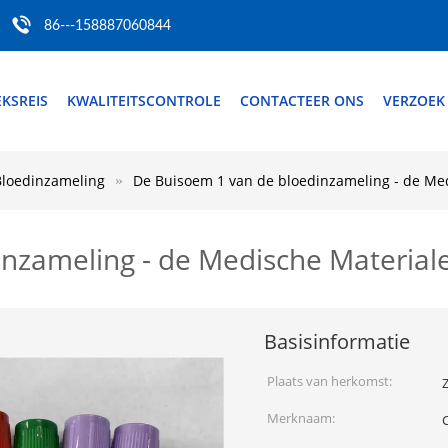
86---158887060844
EKSREIS
KWALITEITSCONTROLE
CONTACTEER ONS
VERZOEK
loedinzameling
De Buisoem 1 van de bloedinzameling - de Me
nzameling - de Medische Material
Basisinformatie
Plaats van herkomst:
Z
Merknaam: