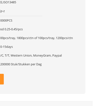
CE,ISO13485
Cp-z
10000PCS
sd 0.25-0.45/pcs
100pcs/tray, 1800pcs/ctn of 100pcs/tray, 1200pcs/ctn
10-15days
L/C, T/T, Western Union, MoneyGram, Paypal
1200000 Stuk/Stukken per Dag