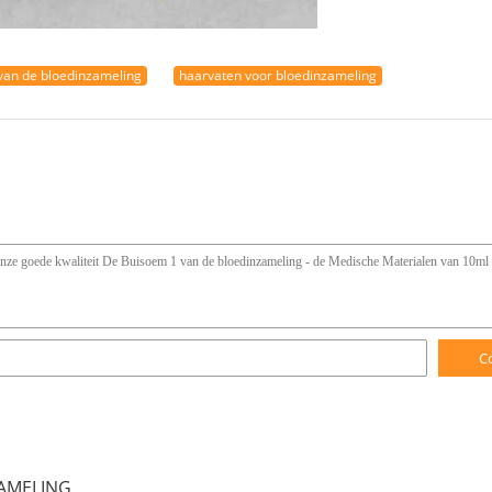
 van de bloedinzameling
haarvaten voor bloedinzameling
C
AMELING