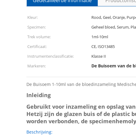
Gedetailleerde informatie
Productomsch
Kleur:
Rood, Geel, Oranje, Purpe
Specimen:
Geheel bloed, Serum, Pl
Trek volume:
1ml-10ml
Certificaat:
CE, ISO13485
Instrumentenclassificatie:
Klasse II
De Buisoem van de b
Markeren:
De Buisoem 1-10ml van de bloedinzameling Medische 
Inleiding
Gebruikt voor inzameling en opslag va
Hetzij zijn de glazen buis of de plastic
worden verbonden, de specimenhemolys
Beschrijving: