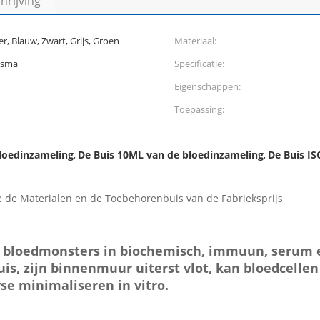
rijving
r, Blauw, Zwart, Grijs, Groen
Materiaal:
asma
Specificatie:
Eigenschappen:
Toepassing:
loedinzameling
De Buis 10ML van de bloedinzameling
De Buis IS
,
,
de Materialen en de Toebehorenbuis van de Fabrieksprijs
n bloedmonsters in biochemisch, immuun, serum e
 buis, zijn binnenmuur uiterst vlot, kan bloedcell
e minimaliseren in vitro.