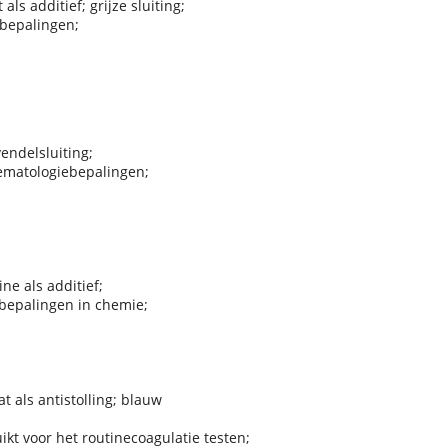
ls additief; grijze sluiting;
ebepalingen;
endelsluiting;
hematologiebepalingen;
ne als additief;
bepalingen in chemie;
at als antistolling; blauw
kt voor het routinecoagulatie testen;