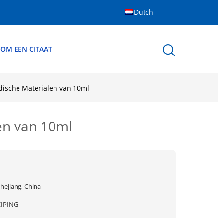
Dutch
 OM EEN CITAAT
dische Materialen van 10ml
en van 10ml
hejiang, China
CIPING