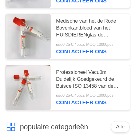
CONTACTEER ONS
Medische van het de Rode
Bovenkantbloed van het
HUISDIERENglas de
Inzamelingsbuizen Geen
usd0.25-0.45pcs MOQ:10000pcs
Bijkomende 1ML-10ML
CONTACTEER ONS
Professioneel Vacuüm
Duidelijk Goedgekeurd de
Buisce ISO 13458 van de
Bloedinzameling
usd0.25-0.45pcs MOQ:10000pcs
CONTACTEER ONS
populaire categorieën
Alle