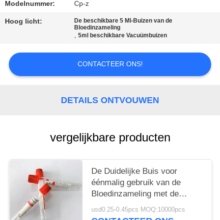
Modelnummer:
Cp-z
Hoog licht:
De beschikbare 5 Ml-Buizen van de
Bloedinzameling
,
5ml beschikbare Vacuümbuizen
CONTACTEER ONS!
DETAILS ONTVOUWEN
vergelijkbare producten
De Duidelijke Buis voor
éénmalig gebruik van de
Bloedinzameling met de
Vlindernaald van de
usd0.25-0.45pcs MOQ:10000pcs
Bloedinzameling