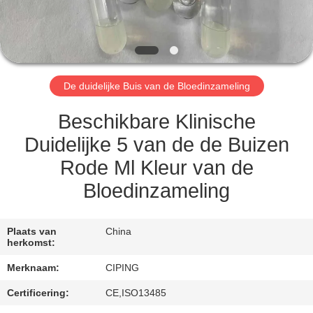
CONTACTEER
ONS
VERZOEK
De duidelijke Buis van de Bloedinzameling
OM
EEN
Beschikbare Klinische
CITAAT
Duidelijke 5 van de de Buizen
Rode Ml Kleur van de
SITEMAP
Bloedinzameling
PRIVACY
Plaats van
China
herkomst:
POLICY
Merknaam:
CIPING
Certificering:
CE,ISO13485