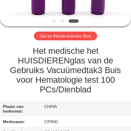
CONTACTEER
ONS
VERZOEK
Gel en Klonteractivator Buis
OM
EEN
Het medische het
CITAAT
HUISDIERENglas van de
Gebruiks Vacuümedtak3 Buis
SITEMAP
voor Hematologie test 100
PCs/Dienblad
PRIVACY
POLICY
Plaats van
CHINA
herkomst:
Merknaam:
CIPING