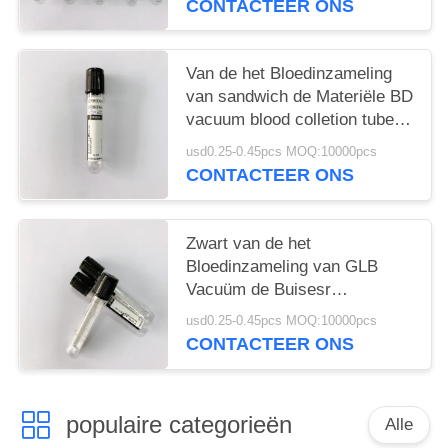
CONTACTEER ONS
Van de het Bloedinzameling
van sandwich de Materiële BD
vacuum blood colletion tube
Buizen 1ML - 6ML
usd0.25-0.45pcs MOQ:10000pcs
CONTACTEER ONS
Zwart van de het
Bloedinzameling van GLB
Vacuüm de Buisesr
Dynamisch Bloed
usd0.25-0.45pcs MOQ:10000pcs
Sedmenation
CONTACTEER ONS
populaire categorieën
Alle