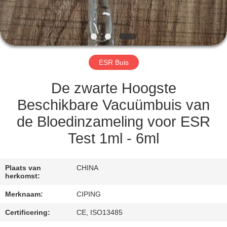
CONTACTEER
ONS
VERZOEK
ESR Buis
OM
EEN
De zwarte Hoogste
CITAAT
Beschikbare Vacuümbuis van
de Bloedinzameling voor ESR
SITEMAP
Test 1ml - 6ml
PRIVACY
Plaats van
CHINA
herkomst:
POLICY
Merknaam:
CIPING
Certificering:
CE, ISO13485