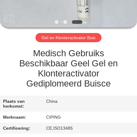
CONTACTEER
ONS
VERZOEK
Gel en Klonteractivator Buis
OM
EEN
Medisch Gebruiks
CITAAT
Beschikbaar Geel Gel en
Klonteractivator
SITEMAP
Gediplomeerd Buisce
PRIVACY
Plaats van
China
herkomst:
POLICY
Merknaam:
CIPING
Certificering:
CE,ISO13485