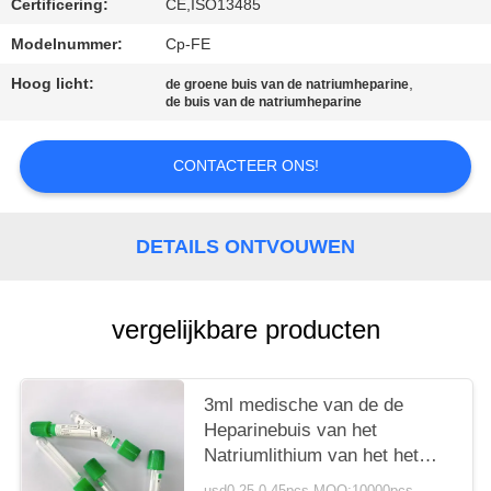
Certificering:
CE,ISO13485
Modelnummer:
Cp-FE
Hoog licht:
,
de groene buis van de natriumheparine
de buis van de natriumheparine
CONTACTEER ONS!
DETAILS ONTVOUWEN
vergelijkbare producten
3ml medische van de de
Heparinebuis van het
Natriumlithium van het het
Natriumcitraat het Bloedbuis
usd0.25-0.45pcs MOQ:10000pcs