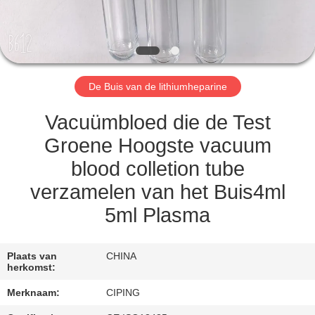
CONTACTEER
ONS
VERZOEK
De Buis van de lithiumheparine
OM
EEN
Vacuümbloed die de Test
CITAAT
Groene Hoogste vacuum
blood colletion tube
SITEMAP
verzamelen van het Buis4ml
5ml Plasma
PRIVACY
POLICY
Plaats van
CHINA
herkomst:
Merknaam:
CIPING