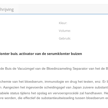
rijving
Kleur:
Volume:
Gebruik:
lonter buis
activator van de serumklonter buizen
,
 de Buis de Vacuümgel van de Bloedinzameling Separator van het de 
iochemie van het bloedserum, immunologie en drug het testen, enz. Er b
ten. Aangezien het ingevoerde scheidingsgel van Japan zuivere substantie
abiele status tijdens het opslag en vervoersprocédé zal handhaven.
He
ière worden, die effectief de substantieuitwisseling tussen bloedserum e