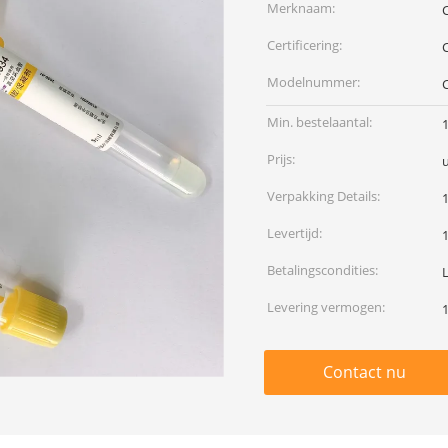
Merknaam:
Certificering:
Modelnummer:
Min. bestelaantal:
Prijs:
Verpakking Details:
Levertijd:
Betalingscondities:
Levering vermogen:
Contact nu