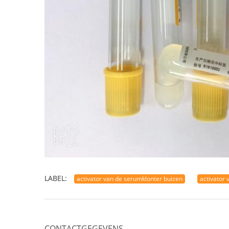
LABEL:
activator van de serumklonter buizen
activator 
CONTACTGEGEVENS