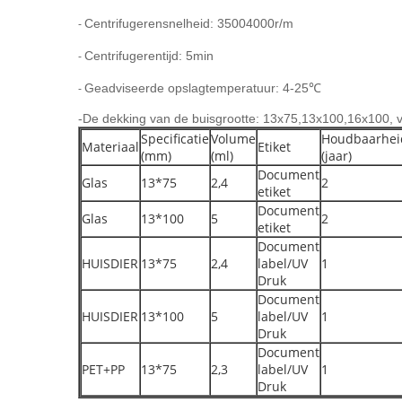
Centrifugerensnelheid: 35004000r/m
-
Centrifugerentijd: 5min
-
Geadviseerde opslagtemperatuur: 4-25℃
-
-
De dekking van de buisgrootte: 13x75,13x100,16x100, 
Specificatie
Volume
Houdbaarhei
Materiaal
Etiket
(mm)
(ml)
(jaar)
Document
Glas
13*75
2,4
2
etiket
Document
Glas
13*100
5
2
etiket
Document
HUISDIER
13*75
2,4
label/UV
1
Druk
Document
HUISDIER
13*100
5
label/UV
1
Druk
Document
PET+PP
13*75
2,3
label/UV
1
Druk