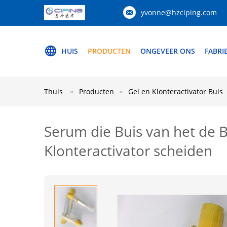
yvonne@hzciping.com
HUIS
PRODUCTEN
ONGEVEER ONS
FABRI
Thuis
Producten
Gel en Klonteractivator Buis
Serum die Buis van het de 
Klonteractivator scheiden