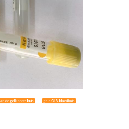
van de gelklonter buis
gele GLB-bloedbuis