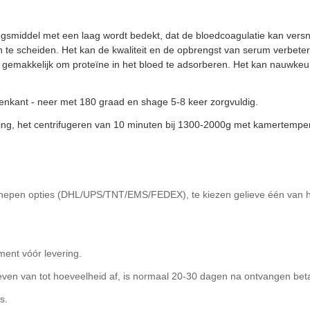
ngsmiddel met een laag wordt bedekt, dat de bloedcoagulatie kan versn
 te scheiden. Het kan de kwaliteit en de opbrengst van serum verbetere
niet gemakkelijk om proteïne in het bloed te adsorberen. Het kan nauwke
enkant - neer met 180 graad en shage 5-8 keer zorgvuldig.
ng, het centrifugeren van 10 minuten bij 1300-2000g met kamertemper
chepen opties (DHL/UPS/TNT/EMS/FEDEX), te kiezen gelieve één van he
ment vóór levering.
ven van tot hoeveelheid af, is normaal 20-30 dagen na ontvangen beta
s.