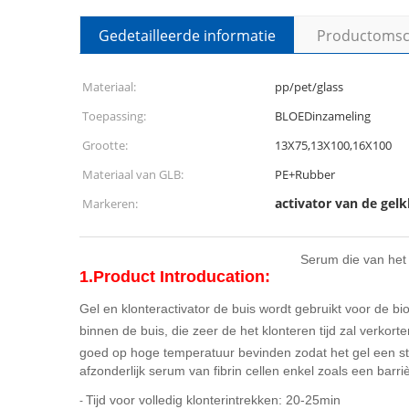
Gedetailleerde informatie
Productomsch
Materiaal:
pp/pet/glass
Toepassing:
BLOEDinzameling
Grootte:
13X75,13X100,16X100
Materiaal van GLB:
PE+Rubber
activator van de gelk
Markeren:
Serum die van het
1.Product Introducation:
Gel en klonteractivator de buis wordt gebruikt voor de b
binnen de buis, die zeer de het klonteren tijd zal verkor
goed op hoge temperatuur bevinden zodat het gel een st
afzonderlijk serum van fibrin cellen enkel zoals een barr
Tijd voor volledig klonterintrekken: 20-25min
-