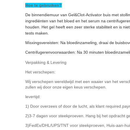
Hoe te gebruiken?
De binnendiemuur van Gel&Clot-Activator buis met stolli
ingrediënten van het bloed en het serum na centrifugeren
houden. Het gel heeft een zeer sterke stabiliteit en is 
tests maken.
Misxingsvereisten: Na bloedinzameling, draai de buisbov
Centrifugerenvoorwaarden: Na 30 minuten bloedinzameli
Verpakking & Levering
Het verschepen:
Wij verschepen wereldwijd met een waaier van het vers
zullen wij door onze eigen keus verschepen.
levertijd:
1) Door overzees of door de lucht, als klant required.pay
2)3-7 dagen voor steekproeven. Hang bij het opdracht ge
3)FedEx/DHL/UPS/TNT voor steekproeven, Huis-aan-hui