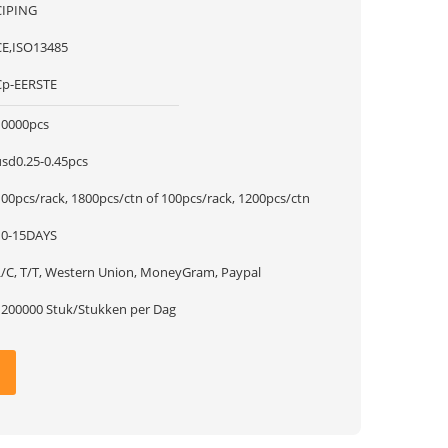
CIPING
CE,ISO13485
Cp-EERSTE
10000pcs
usd0.25-0.45pcs
100pcs/rack, 1800pcs/ctn of 100pcs/rack, 1200pcs/ctn
10-15DAYS
L/C, T/T, Western Union, MoneyGram, Paypal
1200000 Stuk/Stukken per Dag