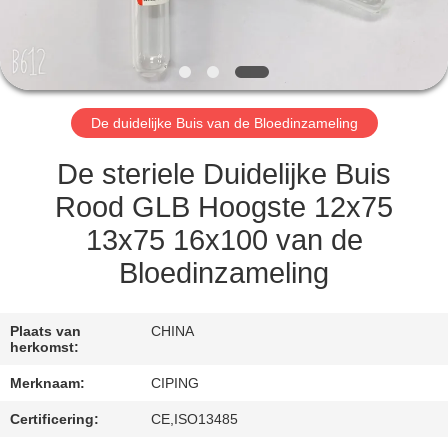
CONTACTEER
ONS
VERZOEK
De duidelijke Buis van de Bloedinzameling
OM
EEN
De steriele Duidelijke Buis
CITAAT
Rood GLB Hoogste 12x75
13x75 16x100 van de
SITEMAP
Bloedinzameling
PRIVACY
Plaats van
CHINA
herkomst:
POLICY
Merknaam:
CIPING
Certificering:
CE,ISO13485