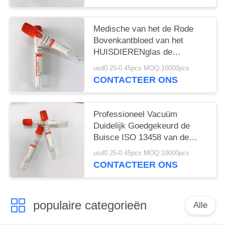
Medische van het de Rode
Bovenkantbloed van het
HUISDIERENglas de
Inzamelingsbuizen Geen
usd0.25-0.45pcs MOQ:10000pcs
Bijkomende 1ML-10ML
CONTACTEER ONS
Professioneel Vacuüm
Duidelijk Goedgekeurd de
Buisce ISO 13458 van de
Bloedinzameling
usd0.25-0.45pcs MOQ:10000pcs
CONTACTEER ONS
populaire categorieën
Alle