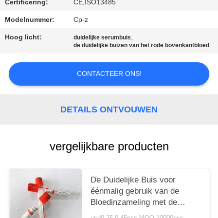
Certificering:
CE,ISO13485
Modelnummer:
Cp-z
Hoog licht:
,
duidelijke serumbuis
de duidelijke buizen van het rode bovenkantbloed
CONTACTEER ONS!
DETAILS ONTVOUWEN
vergelijkbare producten
De Duidelijke Buis voor
éénmalig gebruik van de
Bloedinzameling met de
Vlindernaald van de
usd0.25-0.45pcs MOQ:10000pcs