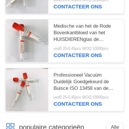
Bloedinzameling
CONTACTEER ONS
Medische van het de Rode
Bovenkantbloed van het
HUISDIERENglas de
Inzamelingsbuizen Geen
usd0.25-0.45pcs MOQ:10000pcs
Bijkomende 1ML-10ML
CONTACTEER ONS
Professioneel Vacuüm
Duidelijk Goedgekeurd de
Buisce ISO 13458 van de
Bloedinzameling
usd0.25-0.45pcs MOQ:10000pcs
CONTACTEER ONS
populaire categorieën
Alle