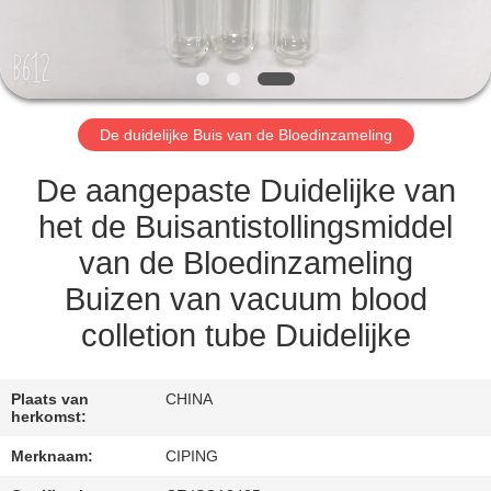
CONTACTEER
ONS
VERZOEK
De duidelijke Buis van de Bloedinzameling
OM
EEN
De aangepaste Duidelijke van
CITAAT
het de Buisantistollingsmiddel
van de Bloedinzameling
SITEMAP
Buizen van vacuum blood
colletion tube Duidelijke
PRIVACY
POLICY
Plaats van
CHINA
herkomst:
Merknaam:
CIPING