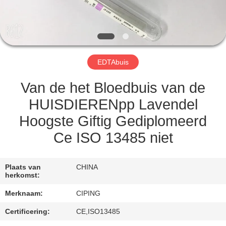
CONTACTEER
ONS
VERZOEK
EDTAbuis
OM
EEN
Van de het Bloedbuis van de
CITAAT
HUISDIERENpp Lavendel
Hoogste Giftig Gediplomeerd
SITEMAP
Ce ISO 13485 niet
PRIVACY
Plaats van
CHINA
herkomst:
POLICY
Merknaam:
CIPING
Certificering:
CE,ISO13485