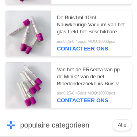
De Buis1ml-10ml
Nauwkeurige Vacuüm van het
glas trekt het Beschikbare
EDTA Volume
usd0.25-0.45pcs MOQ:10000pcs
CONTACTEER ONS
Van het de ERAedta van pp
de Minik2 van de het
Bloedonderzoekbuis Buis van
het de Lavendel Purpere
usd0.25-0.45pcs MOQ:10000pcs
Hoogste Bloed
CONTACTEER ONS
populaire categorieën
Alle