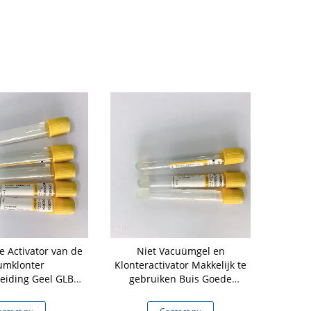
e Activator van de
Niet Vacuümgel en
Beschik
umklonter
Klonteractivator Makkelijk te
Klonteractiv
eiding Geel GLB
gebruiken Buis Goede
Biochemisc
od colletion tube
Verenigbaarheid
Noodsi