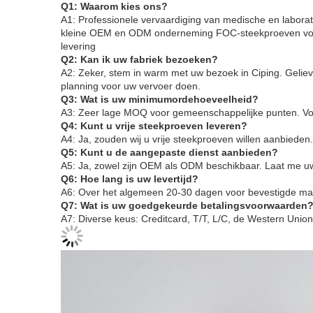
Q1: Waarom kies ons?
A1: Professionele vervaardiging van medische en laborat
kleine OEM en ODM onderneming
FOC-steekproeven voo
levering
Q2: Kan ik uw fabriek bezoeken?
A2: Zeker, stem in warm met uw bezoek in Ciping
. Gelie
planning voor uw vervoer doen.
Q3: Wat is uw minimumordehoeveelheid?
A3: Zeer lage MOQ voor gemeenschappelijke punten. Voo
Q4: Kunt u vrije steekproeven leveren?
A4: Ja, zouden wij u vrije steekproeven willen aanbieden
.
Q5: Kunt u de aangepaste dienst aanbieden?
A5: Ja, zowel zijn OEM als ODM beschikbaar. Laat me uw 
Q6: Hoe lang is uw levertijd?
A6: Over het algemeen 20-30 dagen voor bevestigde mass
Q7: Wat is uw goedgekeurde betalingsvoorwaarden
A7: Diverse keus: Creditcard, T/T, L/C, de Western Union