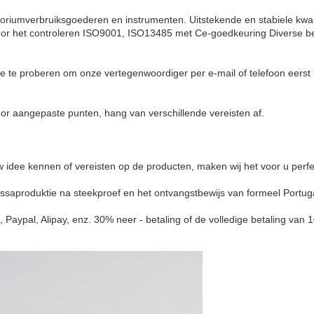
oriumverbruiksgoederen en instrumenten. Uitstekende en stabiele kwali
r het controleren
ISO9001, ISO13485 met Ce-goedkeuring
Diverse b
ve te proberen om onze vertegenwoordiger per e-mail of telefoon eerst 
r aangepaste punten, hang van verschillende vereisten af.
idee kennen of vereisten op de producten, maken wij het voor u perfe
aproduktie na steekproef en het ontvangstbewijs van formeel Portugal
?
, Paypal, Alipay, enz. 30% neer - betaling of de volledige betaling va