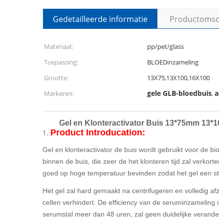
Gedetailleerde informatie
Productomsch
Materiaal:
pp/pet/glass
Toepassing:
BLOEDinzameling
Grootte:
13X75,13X100,16X100
gele GLB-bloedbuis
a
Markeren:
,
Gel en Klonteractivator Buis 13*75mm 13*
Product Introducation:
1.
Gel en klonteractivator de buis wordt gebruikt voor de b
binnen de buis, die zeer de het klonteren tijd zal verkor
goed op hoge temperatuur bevinden zodat het gel een st
Het gel zal hard gemaakt na centrifugeren en volledig afz
cellen verhindert. De efficiency van de seruminzameling 
serumstal meer dan 48 uren, zal geen duidelijke verand