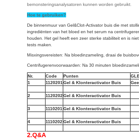
bemonsteringsanalysatoren kunnen worden gebruikt.
Hoe te gebruiken?
De binnenmuur van Gel&Clot-Activator buis die met stoll
ingrediënten van het bloed en het serum na centrifugeren
houden. Het gel heeft een zeer sterke stabiliteit en is 
tests maken.
Misxingsvereisten: Na bloedinzameling, draai de buisbov
Centrifugerenvoorwaarden: Na 30 minuten bloedinzameli
Nr.
Code
Punten
GLB
1
1120201
Gel & Klonteractivator Buis
Gee
2
1120202
Gel & Klonteractivator Buis
3
1110201
Gel & Klonteractivator Buis
4
1110202
Gel & Klonteractivator Buis
2.Q&A