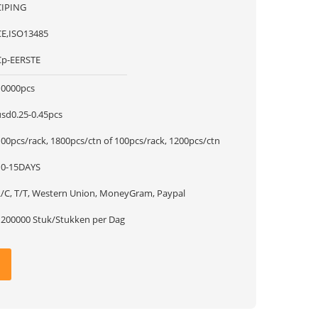
CIPING
CE,ISO13485
Cp-EERSTE
10000pcs
usd0.25-0.45pcs
100pcs/rack, 1800pcs/ctn of 100pcs/rack, 1200pcs/ctn
10-15DAYS
L/C, T/T, Western Union, MoneyGram, Paypal
1200000 Stuk/Stukken per Dag