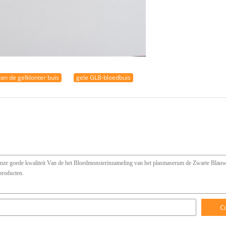
van de gelklonter buis
gele GLB-bloedbuis
C