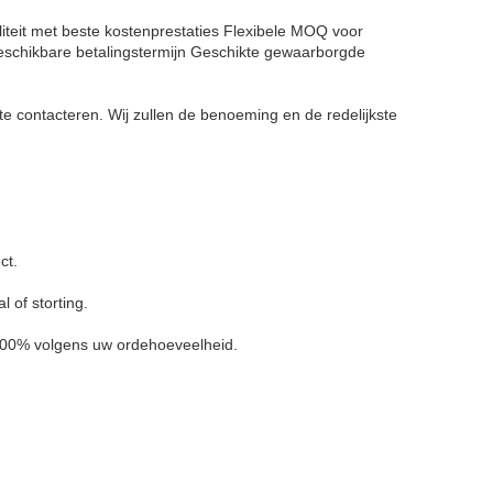
teit met beste kostenprestaties
Flexibele MOQ voor
eschikbare betalingstermijn
Geschikte gewaarborgde
te contacteren. Wij zullen de benoeming en de redelijkste
ct.
 of storting.
n 100% volgens uw ordehoeveelheid.