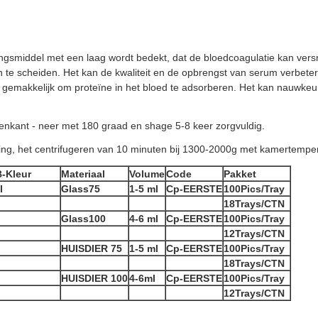
ingsmiddel met een laag wordt bedekt, dat de bloedcoagulatie kan versn
 te scheiden. Het kan de kwaliteit en de opbrengst van serum verbetere
niet gemakkelijk om proteïne in het bloed te adsorberen. Het kan nauwke
enkant - neer met 180 graad en shage 5-8 keer zorgvuldig.
ng, het centrifugeren van 10 minuten bij 1300-2000g met kamertemper
-Kleur
Materiaal
Volume
Code
Pakket
l
Glass75
1-5 ml
Cp-EERSTE
100Pics/Tray
18Trays/CTN
Glass100
4-6 ml
Cp-EERSTE
100Pics/Tray
12Trays/CTN
HUISDIER 75
1-5 ml
Cp-EERSTE
100Pics/Tray
18Trays/CTN
HUISDIER 100
4-6ml
Cp-EERSTE
100Pics/Tray
12Trays/CTN