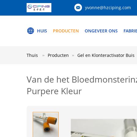
yvonne@hzciping.com
HUIS
PRODUCTEN
ONGEVEER ONS
FABRI
Thuis
Producten
Gel en Klonteractivator Buis
Van de het Bloedmonsterin
Purpere Kleur