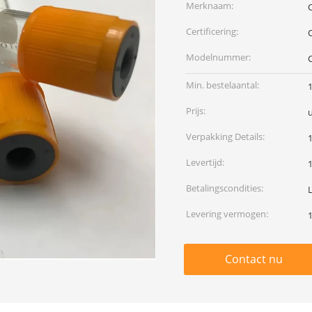
Merknaam:
Certificering:
Modelnummer:
Min. bestelaantal:
Prijs:
Verpakking Details:
Levertijd:
Betalingscondities:
Levering vermogen:
Contact nu