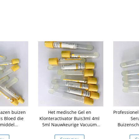
lazen buizen
Het medische Gel en
Professionel
s Bloed die
Klonteractivator Buis3ml 4ml
Ser
smiddel
5ml Nauwkeurige Vacuüm
Buizensch
len
trekt Volume
vacuum blo