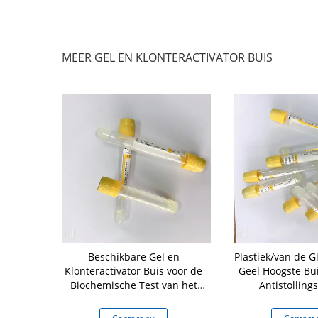
MEER GEL EN KLONTERACTIVATOR BUIS
mgel en
Beschikbare Gel en
Plastiek/van de G
 Makkelijk te
Klonteractivator Buis voor de
Geel Hoogste Bui
uis Goede
Biochemische Test van het
Antistolling
arheid
Noodsituatieserum
verzame