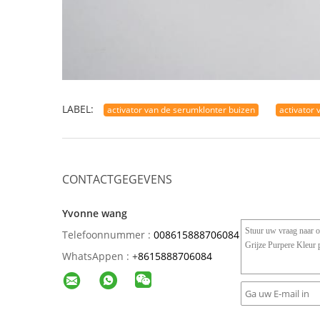
LABEL:
activator van de serumklonter buizen
activator 
CONTACTGEGEVENS
Yvonne wang
Telefoonnummer :
008615888706084
WhatsAppen :
+
8615888706084