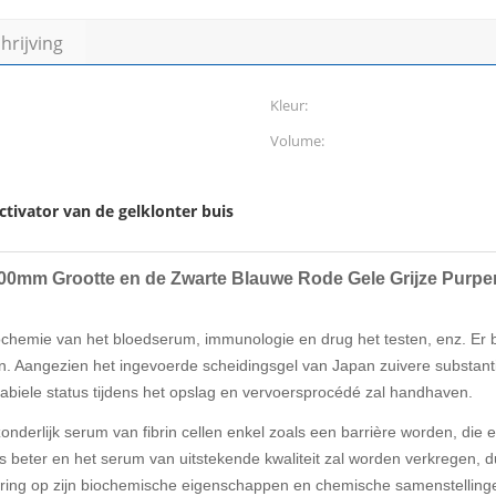
rijving
Kleur:
Volume:
ctivator van de gelklonter buis
100mm Grootte en de Zwarte Blauwe Rode Gele Grijze Purpe
iochemie van het bloedserum, immunologie en drug het testen, enz. Er b
ten. Aangezien het ingevoerde scheidingsgel van Japan zuivere substantie
abiele status tijdens het opslag en vervoersprocédé zal handhaven.
onderlijk serum van fibrin cellen enkel zoals een barrière worden, die 
is beter en het serum van uitstekende kwaliteit zal worden verkregen, 
ering op zijn biochemische eigenschappen en chemische samenstellinge