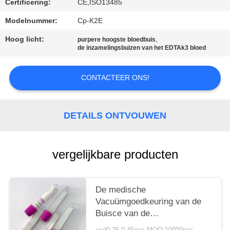
Certificering:
CE,ISO13485
Modelnummer:
Cp-K2E
Hoog licht:
,
purpere hoogste bloedbuis
de inzamelingsbuizen van het EDTAk3 bloed
CONTACTEER ONS!
DETAILS ONTVOUWEN
vergelijkbare producten
De medische
Vacuümgoedkeuring van de
Buisce van de
Bloedinzameling van Bepaling
usd0.25-0.45pcs MOQ:10000pcs