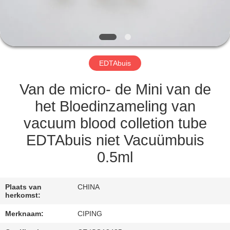
CONTACTEER
ONS
VERZOEK
EDTAbuis
OM
EEN
Van de micro- de Mini van de
CITAAT
het Bloedinzameling van
vacuum blood colletion tube
SITEMAP
EDTAbuis niet Vacuümbuis
0.5ml
PRIVACY
POLICY
Plaats van
CHINA
herkomst:
Merknaam:
CIPING