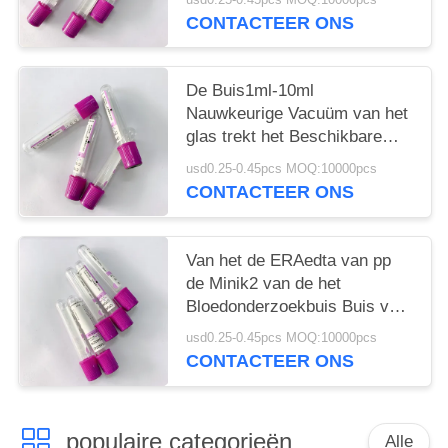
g-6-PD
CONTACTEER ONS
De Buis1ml-10ml
Nauwkeurige Vacuüm van het
glas trekt het Beschikbare
EDTA Volume
usd0.25-0.45pcs MOQ:10000pcs
CONTACTEER ONS
Van het de ERAedta van pp
de Minik2 van de het
Bloedonderzoekbuis Buis van
het de Lavendel Purpere
usd0.25-0.45pcs MOQ:10000pcs
Hoogste Bloed
CONTACTEER ONS
populaire categorieën
Alle