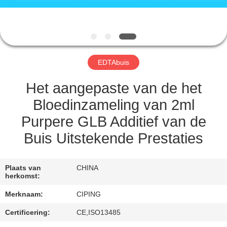
CONTACTEER
ONS
VERZOEK
EDTAbuis
OM
EEN
Het aangepaste van de het
CITAAT
Bloedinzameling van 2ml
Purpere GLB Additief van de
SITEMAP
Buis Uitstekende Prestaties
PRIVACY
Plaats van
CHINA
herkomst:
POLICY
Merknaam:
CIPING
Certificering:
CE,ISO13485