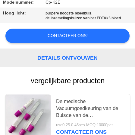
Modelnummer:
Cp-K2E
Hoog licht:
,
purpere hoogste bloedbuis
de inzamelingsbuizen van het EDTAk3 bloed
CONTACTEER ONS!
DETAILS ONTVOUWEN
vergelijkbare producten
De medische
Vacuümgoedkeuring van de
Buisce van de
Bloedinzameling van Bepaling
usd0.25-0.45pcs MOQ:10000pcs
g-6-PD
CONTACTEER ONS