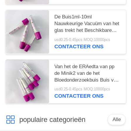
De Buis1ml-10ml
Nauwkeurige Vacuüm van het
glas trekt het Beschikbare
EDTA Volume
usd0.25-0.45pcs MOQ:10000pcs
CONTACTEER ONS
Van het de ERAedta van pp
de Minik2 van de het
Bloedonderzoekbuis Buis van
het de Lavendel Purpere
usd0.25-0.45pcs MOQ:10000pcs
Hoogste Bloed
CONTACTEER ONS
populaire categorieën
Alle