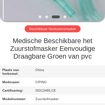
CONTACTEER
ONS
VERZOEK
Beschikbaar Verstuiversmasker
OM
EEN
Medische Beschikbare het
CITAAT
Zuurstofmasker Eenvoudige
Draagbare Groen van pvc
SITEMAP
Plaats van
China
herkomst:
PRIVACY
Merknaam:
CIPING
POLICY
Certificering:
ISO13485,CE
Modelnummer:
Zuurstofmasker