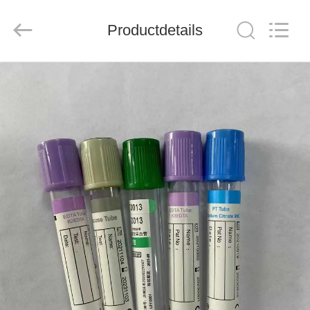
Hangzhou
Ciping
Medical
Devices
Productdetails
Co.,
Ltd.
All
Rights
HUIS
Reserved.
PRODUCTEN
ONGEVEER
ONS
FABRIEKSREIS
KWALITEITSCONTROLE