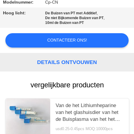
Modelnummer:
Cp-CN
Hoog licht:
,
De Buizen van PT met Additief
,
De niet Bijkomende Buizen van PT
10ml de Buizen van PT
CONTACTEER ONS!
DETAILS ONTVOUWEN
vergelijkbare producten
Van de het Lithiumheparine
van het glashuisdier van het
de Buisplasma van het het
Natriumcitraat het Bloedbuis
usd0.25-0.45pcs MOQ:10000pcs
6ml