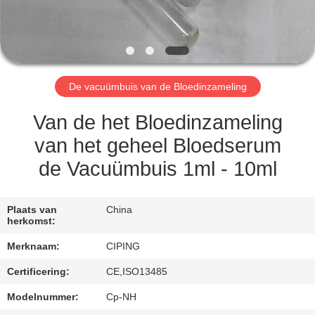
CONTACTEER
ONS
VERZOEK
De vacuümbuis van de Bloedinzameling
OM
EEN
Van de het Bloedinzameling
CITAAT
van het geheel Bloedserum
de Vacuümbuis 1ml - 10ml
SITEMAP
Plaats van
China
herkomst:
PRIVACY
Merknaam:
CIPING
POLICY
Certificering:
CE,ISO13485
Modelnummer:
Cp-NH