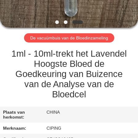
CONTACTEER
ONS
VERZOEK
De vacuümbuis van de Bloedinzameling
OM
EEN
1ml - 10ml-trekt het Lavendel
CITAAT
Hoogste Bloed de
Goedkeuring van Buizence
SITEMAP
van de Analyse van de
Bloedcel
PRIVACY
POLICY
Plaats van
CHINA
herkomst:
Merknaam:
CIPING