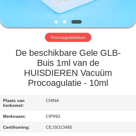
CONTACTEER
ONS
VERZOEK
Procoagulatiebuis
OM
EEN
De beschikbare Gele GLB-
CITAAT
Buis 1ml van de
HUISDIEREN Vacuüm
SITEMAP
Procoagulatie - 10ml
PRIVACY
Plaats van
CHINA
herkomst:
POLICY
Merknaam:
CIPING
Certificering:
CE,ISO13485