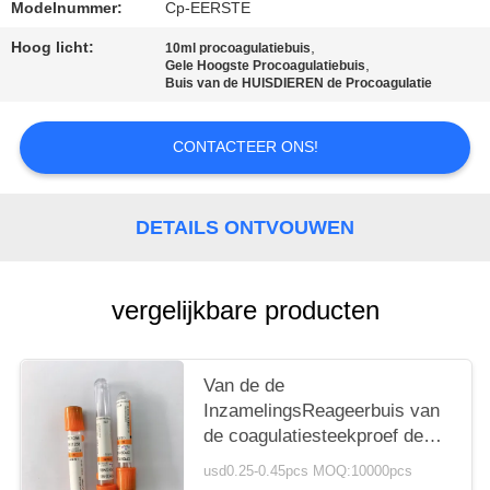
Modelnummer:
Cp-EERSTE
Hoog licht:
,
10ml procoagulatiebuis
,
Gele Hoogste Procoagulatiebuis
Buis van de HUISDIEREN de Procoagulatie
CONTACTEER ONS!
DETAILS ONTVOUWEN
vergelijkbare producten
Van de de
InzamelingsReageerbuis van
de coagulatiesteekproef de
Klonteractivator Oranje Buis
usd0.25-0.45pcs MOQ:10000pcs