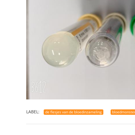
LABEL:
de flesjes van de bloedinzameling
bloedmonster