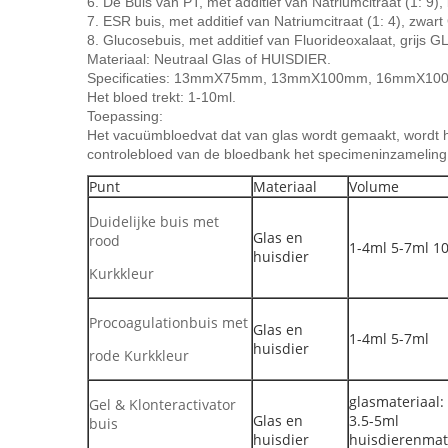
6. De Buis van PT, met additief van Natriumcitraat (1: 9)
7. ESR buis, met additief van Natriumcitraat (1: 4), zwart
8. Glucosebuis, met additief van Fluorideoxalaat, grijs G
Materiaal: Neutraal Glas of HUISDIER.
Specificaties: 13mmX75mm, 13mmX100mm, 16mmX10
Het bloed trekt: 1-10ml.
Toepassing:
Het vacuümbloedvat dat van glas wordt gemaakt, wordt het
controlebloed van de bloedbank het specimeninzameling
Punt
Materiaal
Volume
Duidelijke buis met
Glas en
rood
1-4ml 5-7ml 1
huisdier
Kurkkleur
Procoagulationbuis met
Glas en
1-4ml 5-7ml
huisdier
rode Kurkkleur
glasmateriaal:
Gel & Klonteractivator
Glas en
3.5-5ml
buis
huisdier
huisdierenmate