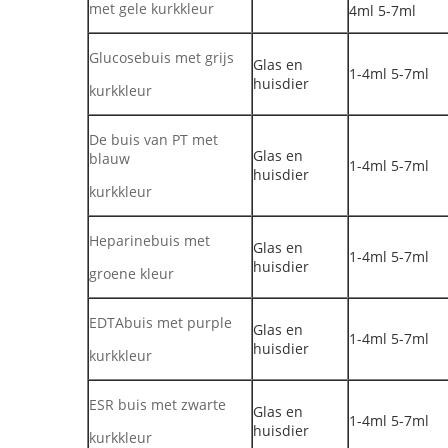
met gele kurkkleur
4ml 5-7ml
Glucosebuis met grijs
Glas en
1-4ml 5-7ml
huisdier
kurkkleur
De buis van PT met
Glas en
blauw
1-4ml 5-7ml
huisdier
kurkkleur
Heparinebuis met
Glas en
1-4ml 5-7ml
huisdier
groene kleur
EDTAbuis met purple
Glas en
1-4ml 5-7ml
huisdier
kurkkleur
ESR buis met zwarte
Glas en
1-4ml 5-7ml
huisdier
kurkkleur