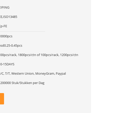
CIPING
CE,ISO13485
Cp-FE
10000pcs
usd0.25-0.45pcs
100pcs/rack, 1800pcs/ctn of 100pcs/rack, 1200pcs/ctn
10-15DAYS
L/C, T/T, Western Union, MoneyGram, Paypal
1200000 Stuk/Stukken per Dag