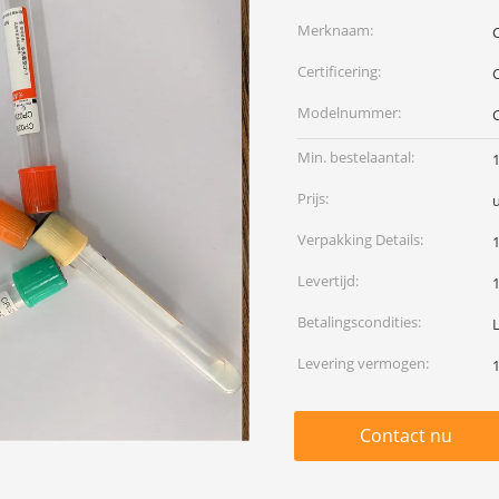
Merknaam:
Certificering:
Modelnummer:
Min. bestelaantal:
Prijs:
Verpakking Details:
Levertijd:
Betalingscondities:
Levering vermogen:
Contact nu