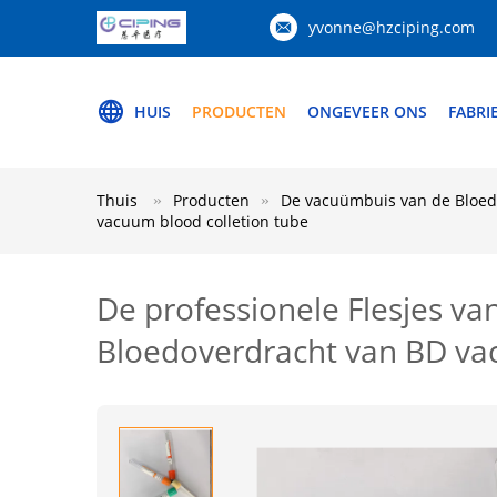
yvonne@hzciping.com
HUIS
PRODUCTEN
ONGEVEER ONS
FABRI
Thuis
Producten
De vacuümbuis van de Bloed
vacuum blood colletion tube
De professionele Flesjes v
Bloedoverdracht van BD vac