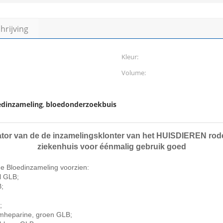
rijving
Kleur:
Volume:
oedinzameling
bloedonderzoekbuis
,
vator van de de inzamelingsklonter van het HUISDIEREN ro
ziekenhuis voor éénmalig gebruik goed
e Bloedinzameling voorzien:
l GLB;
B;
;
iumheparine, groen GLB;