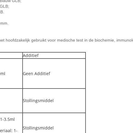
, blauw GLB;
 GLB;
LB.
0mm.
 hoofdzakelijk gebruikt voor medische test in de biochemie, immunolog
Additief
0ml
Geen Additief
Stollingsmiddel
 1-3.5ml
Stollingsmiddel
riaal: 1-