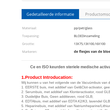
Gedetailleerde informatie
Productomsch
Materiaal:
pp/pet/glass
Toepassing:
BLOEDinzameling
Grootte:
13X75,13X100,16X100
de flesjes van de bl
Markeren:
Ce en ISO keurden steriele medische acti
1.Product Introducation:
Wij kunnen u van het volgende van de Vacuümbuis van d
1. EERSTE buis, met additief van Gel&Clot-activator, gee
2. Serumbuis, met additief van Klonteractivator, rood GL
3. Duidelijke Buis, Geen additieven, rood GLB;
4. EDTAbuis, met additief van EDTA K2/K3, lavendel GLB
5. Heparinebuis, met additief van Natriumheparine/Lith