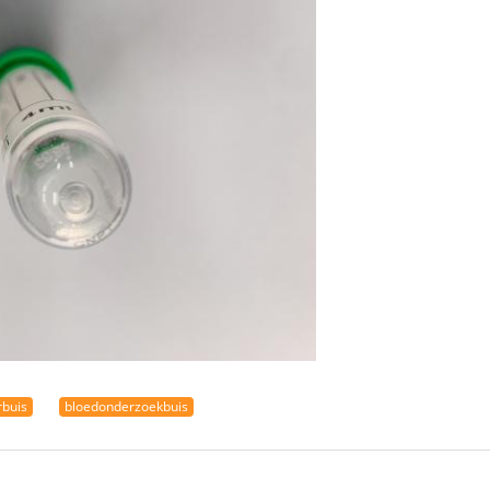
buis
bloedonderzoekbuis