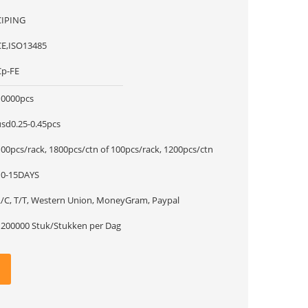
CIPING
CE,ISO13485
Cp-FE
10000pcs
usd0.25-0.45pcs
100pcs/rack, 1800pcs/ctn of 100pcs/rack, 1200pcs/ctn
10-15DAYS
L/C, T/T, Western Union, MoneyGram, Paypal
1200000 Stuk/Stukken per Dag