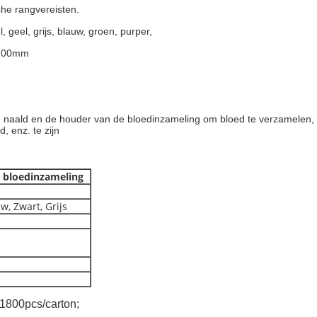
che rangvereisten.
 geel, grijs, blauw, groen, purper,
x100mm
e naald en de houder van de bloedinzameling om bloed te verzamelen,
, enz. te zijn
 bloedinzameling
w, Zwart, Grijs
 1800pcs/carton;