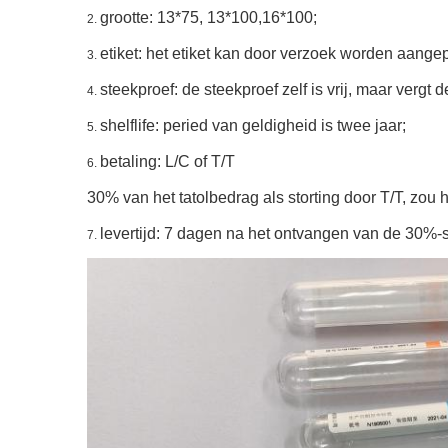
grootte: 13*75, 13*100,16*100;
2.
etiket: het etiket kan door verzoek worden aangep
3.
steekproef: de steekproef zelf is vrij, maar vergt d
4.
shelflife: peried van geldigheid is twee jaar;
5.
betaling: L/C of T/T
6.
30% van het tatolbedrag als storting door T/T, zou
levertijd: 7 dagen na het ontvangen van de 30%-s
7.