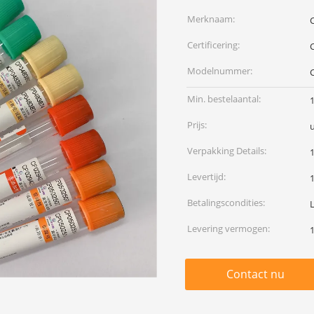
Merknaam:
Certificering:
Modelnummer:
Min. bestelaantal:
Prijs:
Verpakking Details:
Levertijd:
Betalingscondities:
Levering vermogen:
Contact nu