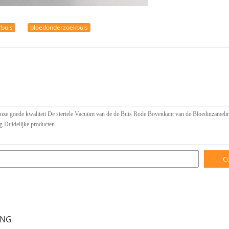
buis
bloedonderzoekbuis
C
ING