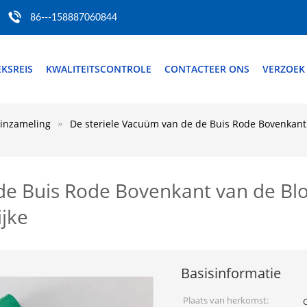
86---158887060844
EKSREIS
KWALITEITSCONTROLE
CONTACTEER ONS
VERZOEK
inzameling
De steriele Vacuüm van de de Buis Rode Bovenkant
de Buis Rode Bovenkant van de Bl
ijke
Basisinformatie
Plaats van herkomst: