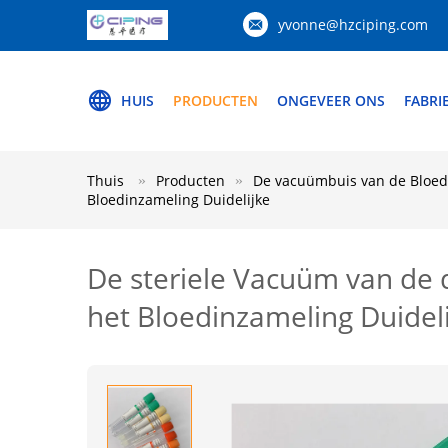
yvonne@hzciping.com
HUIS
PRODUCTEN
ONGEVEER ONS
FABRI
Thuis
Producten
De vacuümbuis van de Bloed
Bloedinzameling Duidelijke
De steriele Vacuüm van de 
het Bloedinzameling Duidel