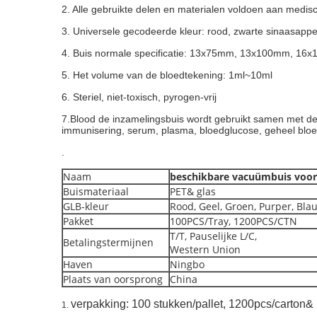
2. Alle gebruikte delen en materialen voldoen aan medis
3. Universele gecodeerde kleur: rood, zwarte sinaasappel,
4. Buis normale specificatie: 13x75mm, 13x100mm, 16
5. Het volume van de bloedtekening: 1ml~10ml
6. Steriel, niet-toxisch, pyrogen-vrij
7.Blood de inzamelingsbuis wordt gebruikt samen met d
immunisering, serum, plasma, bloedglucose, geheel bloed
.
Naam
beschikbare vacuümbuis voor
Buismateriaal
PET& glas
GLB-kleur
Rood, Geel, Groen, Purper, Blau
Pakket
100PCS/Tray, 1200PCS/CTN
T/T, Pauselijke L/C,
Betalingstermijnen
Western Union
Haven
Ningbo
Plaats van oorsprong
China
verpakking: 100 stukken/pallet, 1200pcs/carton&
1.