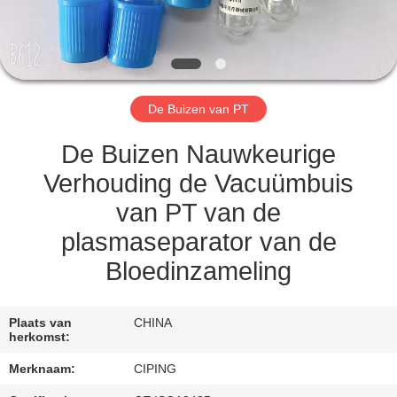
CONTACTEER
ONS
VERZOEK
De Buizen van PT
OM
EEN
De Buizen Nauwkeurige
CITAAT
Verhouding de Vacuümbuis
van PT van de
SITEMAP
plasmaseparator van de
Bloedinzameling
PRIVACY
POLICY
Plaats van
CHINA
herkomst:
Merknaam:
CIPING