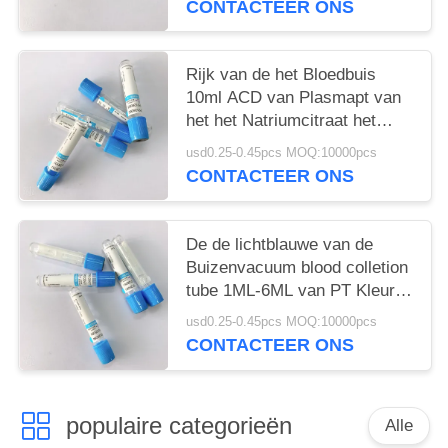
CONTACTEER ONS
Rijk van de het Bloedbuis
10ml ACD van Plasmapt van
het het Natriumcitraat het
9:1activator Gel
usd0.25-0.45pcs MOQ:10000pcs
CONTACTEER ONS
De de lichtblauwe van de
Buizenvacuum blood colletion
tube 1ML-6ML van PT Kleuren
en Tests voor Phlebotomy
usd0.25-0.45pcs MOQ:10000pcs
CONTACTEER ONS
populaire categorieën
Alle