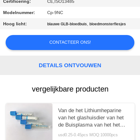
Certificering:
CE,ISO13485
Modelnummer:
Cp-9NC
Hoog licht:
,
blauwe GLB-bloedbuis
bloedmonsterflesjes
CONTACTEER ONS!
DETAILS ONTVOUWEN
vergelijkbare producten
Van de het Lithiumheparine
van het glashuisdier van het
de Buisplasma van het het
Natriumcitraat het Bloedbuis
usd0.25-0.45pcs MOQ:10000pcs
6ml