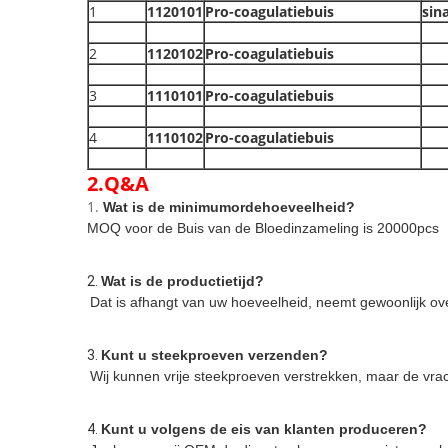
1
1120101
Pro-coagulatiebuis
sin
2
1120102
Pro-coagulatiebuis
3
1110101
Pro-coagulatiebuis
4
1110102
Pro-coagulatiebuis
2.Q&A
1.
Wat is de minimumordehoeveelheid?
MOQ voor de Buis van de Bloedinzameling is 20000pcs
2. 
Wat is de productietijd?
Dat is afhangt van uw hoeveelheid, neemt gewoonlijk ov
3. 
Kunt u steekproeven verzenden?
Wij kunnen vrije steekproeven verstrekken, maar de vrac
4. 
Kunt u volgens de eis van klanten produceren?