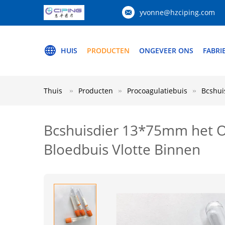
yvonne@hzciping.com
HUIS
PRODUCTEN
ONGEVEER ONS
FABRI
Thuis
Producten
Procoagulatiebuis
Bcshui
Bcshuisdier 13*75mm het O
Bloedbuis Vlotte Binnen