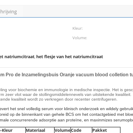
rijving
Kleur:
Volume:
et natriumcitraat
het flesje van het natriumcitraat
,
Pro de Inzamelingsbuis Oranje vacuum blood colletion t
meling voor biochemie en immunologie in medische inspectie. Het is ge
m zeer vlot waar de stollingsmiddelennevels van uitstekende kwaliteit.
ende kwaliteit wordt zo verkregen door recenter centrifugeren.
levert het snel volledig serum voor klinisch onderzoek en wildely gebru
tgespreid op de binnenkant van gehele BCS om het contactgebied met blo
minimale concurrerende adsorptie aan proteïne, en maxinmizes serumopb
-Kleur
Materiaal
Volume
Code
Pakket