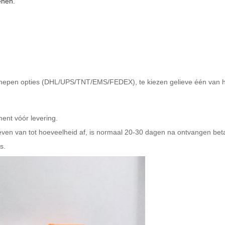
enen.
chepen opties (DHL/UPS/TNT/EMS/FEDEX), te kiezen gelieve één van he
ment vóór levering.
ven van tot hoeveelheid af, is normaal 20-30 dagen na ontvangen beta
s.