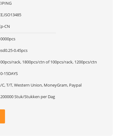
CIPING
CE,ISO13485
Cp-CN
10000pcs
usd0.25-0.45pcs
100pcs/rack, 1800pcs/ctn of 100pcs/rack, 1200pcs/ctn
10-15DAYS
L/C, T/T, Western Union, MoneyGram, Paypal
1200000 Stuk/Stukken per Dag