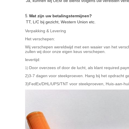
Ja, kunnen wij OEM de dienst volgens uw vereisten verl
5. 
Wat zijn uw betalingstermijnen?
TT, L/C bij gezicht, Western Union etc.
Verpakking & Levering
Het verschepen:
Wij verschepen wereldwijd met een waaier van het vers
zullen wij door onze eigen keus verschepen.
levertijd:
Door overzees of door de lucht, als klant required.pay
1)
2)3-7 dagen voor steekproeven. Hang bij het opdracht ge
3)FedEx/DHL/UPS/TNT voor steekproeven, Huis-aan-hui