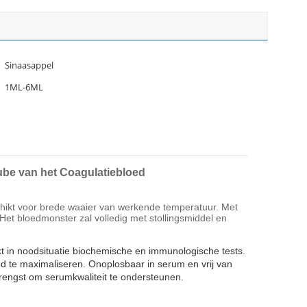
Sinaasappel
1ML-6ML
ube van het Coagulatiebloed
schikt voor brede waaier van werkende temperatuur. Met
 Het bloedmonster zal volledig met stollingsmiddel en
ikt in noodsituatie biochemische en immunologische tests.
ed te maximaliseren. Onoplosbaar in serum en vrij van
rengst om serumkwaliteit te ondersteunen.