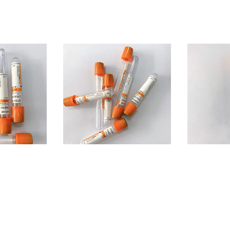
ratorium de
Buis Sinaasappel Getipte 1-
Immunolog
ulatie voor
10ml van de bloedmonsters
Bloedinza
iochemische
de Procoagulatie Voor
Testserum 
éénmalig gebruik
Buizen
nu
Contact nu
Co