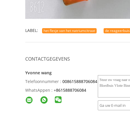
LABEL:
het flesje van het natriumcitraat
de reageerbuis 
CONTACTGEGEVENS
Yvonne wang
Telefoonnummer :
008615888706084
WhatsAppen :
+
8615888706084