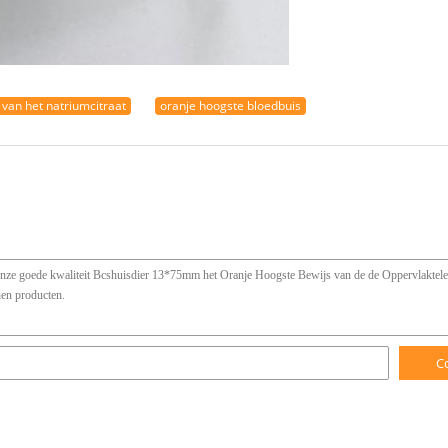
van het natriumcitraat
oranje hoogste bloedbuis
C