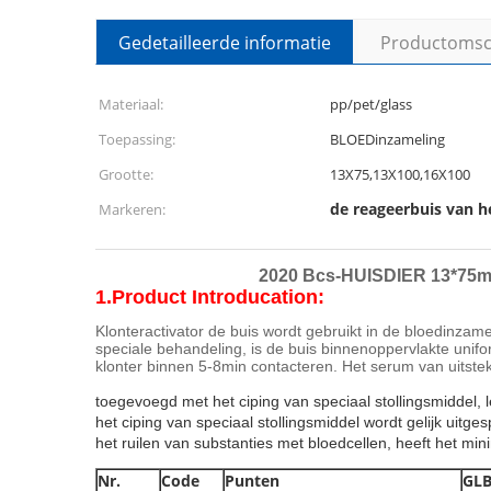
Gedetailleerde informatie
Productomsch
Materiaal:
pp/pet/glass
Toepassing:
BLOEDinzameling
Grootte:
13X75,13X100,16X100
de reageerbuis van h
Markeren:
2020 Bcs-HUISDIER 13*75mm 
1.Product Introducation:
Klonteractivator de buis wordt gebruikt in de bloedinza
speciale behandeling, is de buis binnenoppervlakte unifor
klonter binnen 5-8min contacteren. Het serum van uitstek
toegevoegd met het ciping van speciaal stollingsmiddel, 
het ciping van speciaal stollingsmiddel wordt gelijk ui
het ruilen van substanties met bloedcellen, heeft het 
Nr.
Code
Punten
GLB