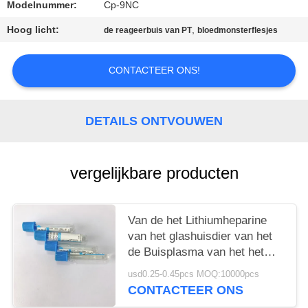
Modelnummer:
Cp-9NC
Hoog licht:
,
de reageerbuis van PT
bloedmonsterflesjes
CONTACTEER ONS!
DETAILS ONTVOUWEN
vergelijkbare producten
Van de het Lithiumheparine
van het glashuisdier van het
de Buisplasma van het het
Natriumcitraat het Bloedbuis
usd0.25-0.45pcs MOQ:10000pcs
6ml
CONTACTEER ONS