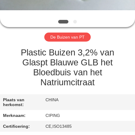
CONTACTEER
ONS
VERZOEK
De Buizen van PT
OM
EEN
Plastic Buizen 3,2% van
CITAAT
Glaspt Blauwe GLB het
Bloedbuis van het
SITEMAP
Natriumcitraat
PRIVACY
Plaats van
CHINA
herkomst:
POLICY
Merknaam:
CIPING
Certificering:
CE,ISO13485