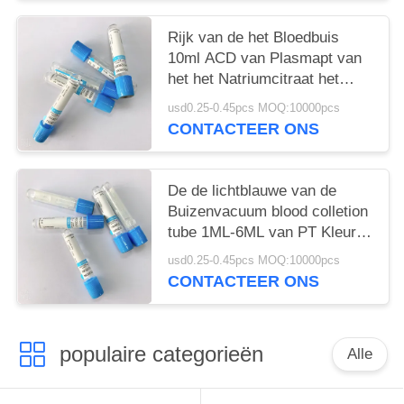
Rijk van de het Bloedbuis
10ml ACD van Plasmapt van
het het Natriumcitraat het
9:1activator Gel
usd0.25-0.45pcs MOQ:10000pcs
CONTACTEER ONS
De de lichtblauwe van de
Buizenvacuum blood colletion
tube 1ML-6ML van PT Kleuren
en Tests voor Phlebotomy
usd0.25-0.45pcs MOQ:10000pcs
CONTACTEER ONS
populaire categorieën
Alle