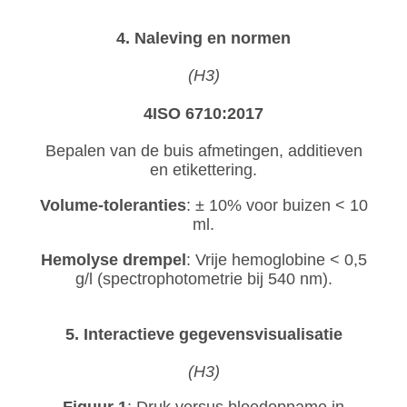
4. Naleving en normen
(H3)
4ISO 6710:2017
Bepalen van de buis afmetingen, additieven
en etikettering.
Volume-toleranties
: ± 10% voor buizen < 10
ml.
Hemolyse drempel
: Vrije hemoglobine < 0,5
g/l (spectrophotometrie bij 540 nm).
5. Interactieve gegevensvisualisatie
(H3)
Figuur 1
: Druk versus bloedopname in