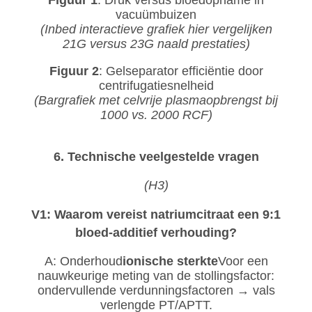
vacuümbuizen
(Inbed interactieve grafiek hier vergelijken
21G versus 23G naald prestaties)
Figuur 2
: Gelseparator efficiëntie door
centrifugatiesnelheid
(Bargrafiek met celvrije plasmaopbrengst bij
1000 vs. 2000 RCF)
6. Technische veelgestelde vragen
(H3)
V1: Waarom vereist natriumcitraat een 9:1
bloed-additief verhouding?
A: Onderhoud
ionische sterkte
Voor een
nauwkeurige meting van de stollingsfactor:
ondervullende verdunningsfactoren → vals
verlengde PT/APTT.