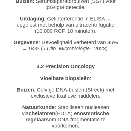
Buizen
: Serumseparatorbuizen (SST) voor
IgG/IgM-detectie.
Uitdaging
: Gelinterferentie in ELISA →
opgelost met behulp van ultracentrifugatie
(10.000 RCF, 10 minuten).
Gegevens
: Gevoeligheid verbeterd van 85%
→ 94% (
J.Clin. Microbiologie.
, 2023).
3.2 Precision Oncology
Vloeibare biopsieën
:
Buizen
: Celvrije DNA-buizen (Streck) met
exclusieve fixatieve middelen.
Natuurkunde
: Stabiliseert nucleasen
via
chelatoren
(EDTA) en
osmotische
regelaars
om DNA-fragmentatie te
voorkomen.