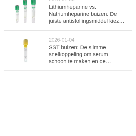
Lithiumheparine vs.
Natriumheparine buizen: De
juiste antistollingsmiddel kiezen
voor nauwkeurige
chemieresultaten
2026-01-04
SST-buizen: De slimme
snelkoppeling om serum
schoon te maken en de
werkvloei van uw laboratorium
te stroomlijnen