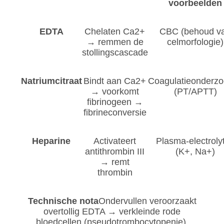
voorbeelden
EDTA
Chelaten Ca2+
CBC (behoud v
→ remmen de
celmorfologie)
stollingscascade
Natriumcitraat
Bindt aan Ca2+
Coagulatieonderz
→ voorkomt
(PT/APTT)
fibrinogeen →
fibrineconversie
Heparine
Activateert
Plasma-electroly
antithrombin III
(K+, Na+)
→ remt
thrombin
Technische nota
Ondervullen veroorzaakt
overtollig EDTA → verkleinde rode
bloedcellen (pseudotrombocytopenie).