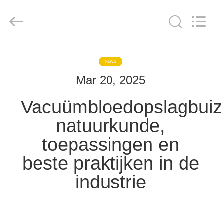
Hangzhou
Ciping
Medical
Devices
Co.,
Ltd.
All
Rights
HUIS
Reserved.
NEWS
Mar 20, 2025
PRODUCTEN
Vacuümbloedopslagbuiz
ONGEVEER
natuurkunde,
ONS
toepassingen en
beste praktijken in de
FABRIEKSREIS
industrie
KWALITEITSCONTROLE