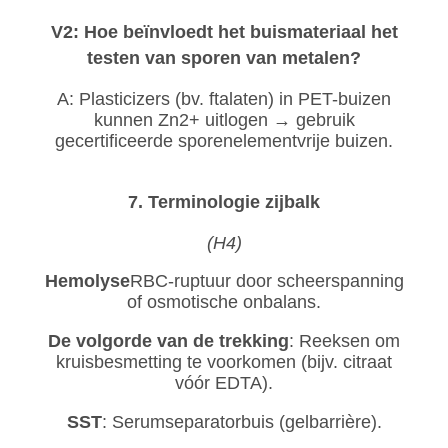
V2: Hoe beïnvloedt het buismateriaal het
testen van sporen van metalen?
A: Plasticizers (bv. ftalaten) in PET-buizen
kunnen Zn2+ uitlogen → gebruik
gecertificeerde sporenelementvrije buizen.
7. Terminologie zijbalk
(H4)
Hemolyse
RBC-ruptuur door scheerspanning
of osmotische onbalans.
De volgorde van de trekking
: Reeksen om
kruisbesmetting te voorkomen (bijv. citraat
vóór EDTA).
SST
: Serumseparatorbuis (gelbarrière).