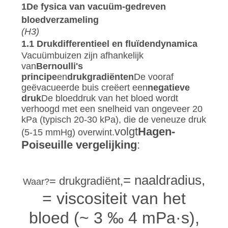
CONTACTEER
1De fysica van vacuüm-gedreven
ONS
bloedverzameling
(H3)
1.1 Drukdifferentieel en fluïdendynamica
VERZOEK
Vacuümbuizen zijn afhankelijk
OM
van
Bernoulli's
principe
en
drukgradiënten
De vooraf
EEN
geëvacueerde buis creëert een
negatieve
druk
De bloeddruk van het bloed wordt
CITAAT
verhoogd met een snelheid van ongeveer 20
kPa (typisch 20-30 kPa), die de veneuze druk
volgt
Hagen-
SITEMAP
Q
(5-15 mmHg) overwint.
Poiseuille vergelijking
:
4
Δ
π
P
r
PRIVACY
=
Q
8
Het
L
Δ
P
r
He
= naaldradius,
POLICY
= drukgradiënt,
Waar?
= viscositeit van het
- Ik weet het niet.
bloed (~ 3 ‰ 4 mPa·s),