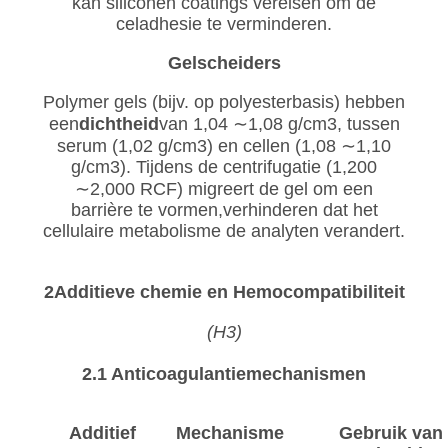
kan siliconen coatings vereisen om de
celadhesie te verminderen.
Gelscheiders
Polymer gels (bijv. op polyesterbasis) hebben
een
dichtheid
van 1,04 ∼1,08 g/cm3, tussen
serum (1,02 g/cm3) en cellen (1,08 ∼1,10
g/cm3). Tijdens de centrifugatie (1,200
∼2,000 RCF) migreert de gel om een
barrière te vormen,verhinderen dat het
cellulaire metabolisme de analyten verandert.
2Additieve chemie en Hemocompatibiliteit
(H3)
2.1 Anticoagulantiemechanismen
Additief
Mechanisme
Gebruik van