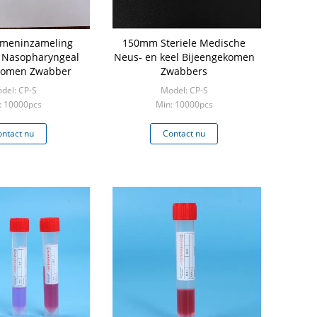
imeninzameling
150mm Steriele Medische
Nasopharyngeal
Neus- en keel Bijeengekomen
komen Zwabber
Zwabbers
del: CP-S
Model: CP-S
: 10000pcs
Min: 10000pcs
ntact nu
Contact nu