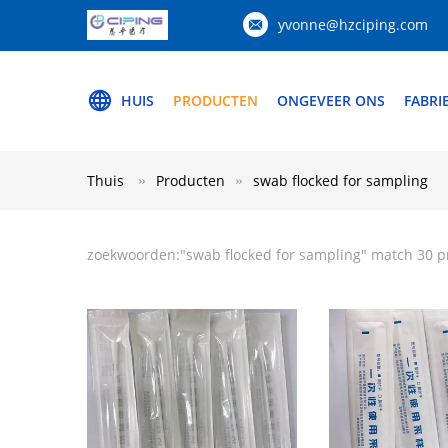
yvonne@hzciping.com
HUIS
PRODUCTEN
ONGEVEER ONS
FABRI
Thuis
Producten
swab flocked for sampling
zoekwoorden:"
swab flocked for sampling
" match 30 p