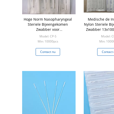
Hoge Norm Nasopharyngeal
Medische de I
Steriele Bijeengekomen
Nylon Steriele B
Zwabber voor
Zwabber 13x10
Steekproefinzameling
Viruste
Model: CP-S
Model: C
Min: 10000pcs
Min: 1000
Contact nu
Contact 