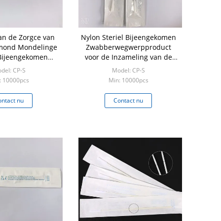
an de Zorgce van
Nylon Steriel Bijeengekomen
mond Mondelinge
Zwabberwegwerpproduct
 Bijeengekomen
voor de Inzameling van de
wabber
Virusbemonstering
del: CP-S
Model: CP-S
: 10000pcs
Min: 10000pcs
ntact nu
Contact nu