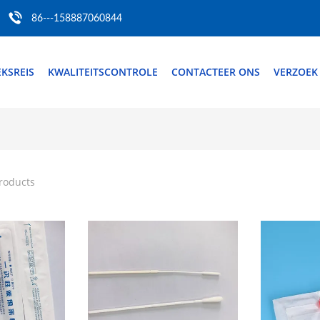
86---158887060844
EKSREIS
KWALITEITSCONTROLE
CONTACTEER ONS
VERZOEK
roducts