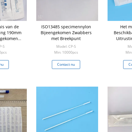
is van de
ISO13485 specimennylon
Het m
ring 190mm
Bijeengekomen Zwabbers
Beschikb
engekomen
met Breekpunt
Uitrust
er
Virusbemo
P-S
Model: CP-S
Mo
0pcs
Min: 10000pcs
Min
nu
Contact nu
Co