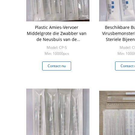
Plastic Amies-Vervoer
Beschikbare Bu
Middelgrote die Zwabber van
Virusbemonste
de Neusbuis van de
Steriele Bije
Passagesbemonstering is
Zwabb
Model: CP-S
Model: C
bijeengekomen
Min: 10000pcs
Min: 1000
Contact nu
Contact 