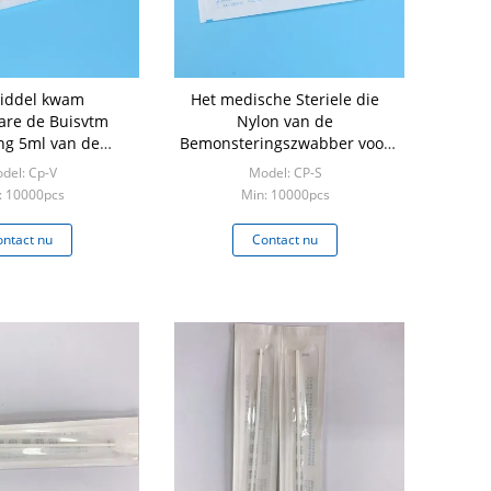
iddel kwam
Het medische Steriele die
are de Buisvtm
Nylon van de
ing 5ml van de
Bemonsteringszwabber voor
nstering bijeen
Snelle Test is bijeengekomen
del: Cp-V
Model: CP-S
: 10000pcs
Min: 10000pcs
ntact nu
Contact nu