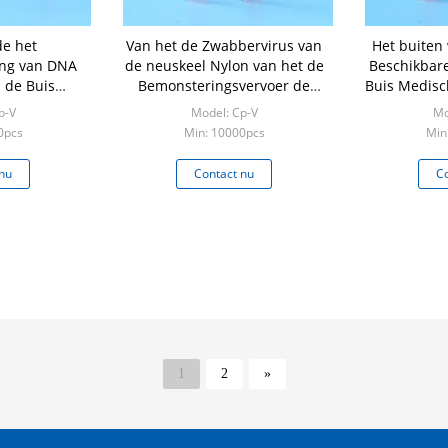
de het
Van het de Zwabbervirus van
Het buiten
ing van DNA
de neuskeel Nylon van het de
Beschikbare
 de Buis
Bemonsteringsvervoer de
Buis Medisc
ateriaal
Buis Medische Steriel
Virusb
p-V
Model: Cp-V
Mo
0pcs
Min: 10000pcs
Min
nu
Contact nu
Co
1
2
»