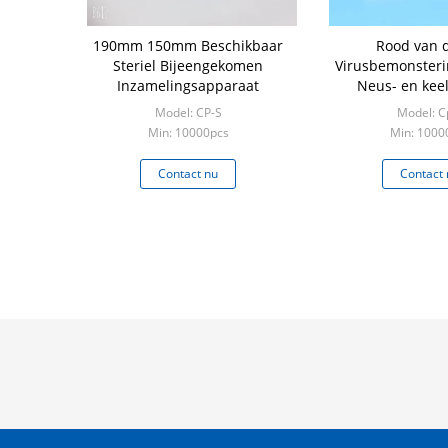
190mm 150mm Beschikbaar
Rood van 
Steriel Bijeengekomen
Virusbemonster
Inzamelingsapparaat
Neus- en keel
Medisch pp M
Model: CP-S
Model: C
Min: 10000pcs
Min: 1000
Contact nu
Contact 