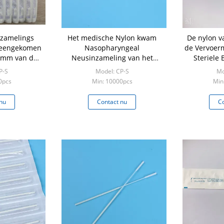
nzamelings
Het medische Nylon kwam
De nylon v
ijeengekomen
Nasopharyngeal
de Vervoer
0mm van de
Neusinzameling van het
Steriele
st
Zwabbersspecimen bijeen
Z
P-S
Model: CP-S
Mo
0pcs
Min: 10000pcs
Min
nu
Contact nu
Co