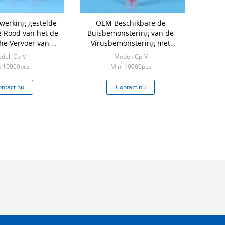
 werking gestelde
OEM Beschikbare de
 Rood van het de
Buisbemonstering van de
he Vervoer van de
Virusbemonstering met
emonstering
Zwabber3ml Media
del: Cp-V
Model: Cp-V
: 10000pcs
Min: 10000pcs
ntact nu
Contact nu