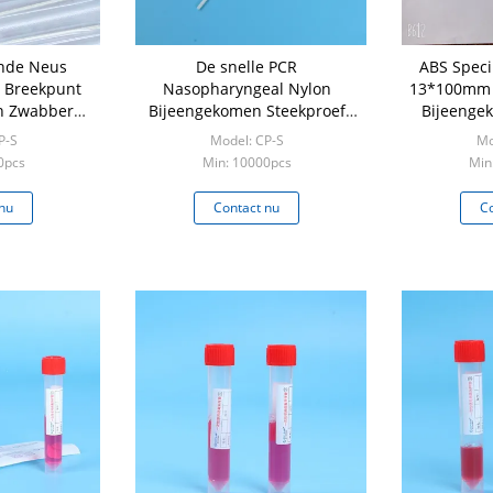
ande Neus
De snelle PCR
ABS Spec
 Breekpunt
Nasopharyngeal Nylon
13*100mm 
n Zwabber
Bijeengekomen Steekproef
Bijeenge
ervoer
van de Test Neuszwabber
P-S
Model: CP-S
Mo
verzamelt
0pcs
Min: 10000pcs
Min
nu
Contact nu
Co