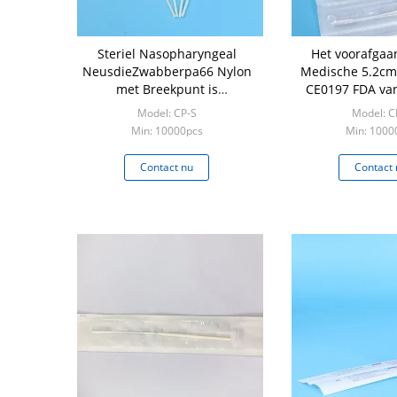
Steriel Nasopharyngeal
Het voorafga
NeusdieZwabberpa66 Nylon
Medische 5.2cm
met Breekpunt is
CE0197 FDA va
bijeengekomen
Steriele V
Model: CP-S
Model: C
Min: 10000pcs
Min: 1000
Contact nu
Contact 